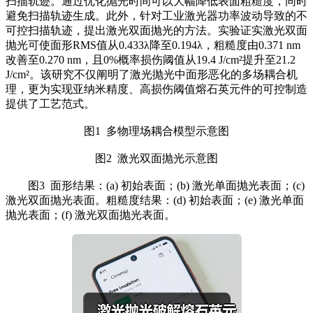
扫描轨迹。通过优化抛光时间可以大幅降低表面粗糙度，同时
避免扫描轨迹生成。此外，针对工业激光器功率波动导致的不
可控扫描轨迹，提出激光双面抛光的方法。实验证实激光双面
抛光可使面形RMS值从0.433λ降至0.194λ，粗糙度由0.371 nm
改善至0.270 nm，且0%概率损伤阈值从19.4 J/cm²提升至21.2
J/cm²。该研究不仅阐明了激光抛光中面形恶化的多场耦合机
理，更为实现亚纳米精度、高损伤阈值熔石英元件的可控制造
提供了工艺范式。
图1 多物理场耦合模型示意图
图2 激光双面抛光示意图
图3 面形结果：(a) 初始表面；(b) 激光单面抛光表面；(c)
激光双面抛光表面。粗糙度结果：(d) 初始表面；(e) 激光单面
抛光表面；(f) 激光双面抛光表面。