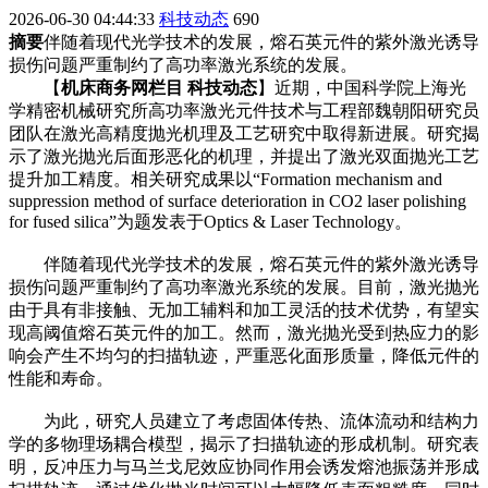
2026-06-30 04:44:33
科技动态
690
摘要
伴随着现代光学技术的发展，熔石英元件的紫外激光诱导
损伤问题严重制约了高功率激光系统的发展。
【
机床商务网栏目 科技动态
】近期，中国科学院上海光
学精密机械研究所高功率激光元件技术与工程部魏朝阳研究员
团队在激光高精度抛光机理及工艺研究中取得新进展。研究揭
示了激光抛光后面形恶化的机理，并提出了激光双面抛光工艺
提升加工精度。相关研究成果以“Formation mechanism and
suppression method of surface deterioration in CO2 laser polishing
for fused silica”为题发表于Optics & Laser Technology。
伴随着现代光学技术的发展，熔石英元件的紫外激光诱导
损伤问题严重制约了高功率激光系统的发展。目前，激光抛光
由于具有非接触、无加工辅料和加工灵活的技术优势，有望实
现高阈值熔石英元件的加工。然而，激光抛光受到热应力的影
响会产生不均匀的扫描轨迹，严重恶化面形质量，降低元件的
性能和寿命。
为此，研究人员建立了考虑固体传热、流体流动和结构力
学的多物理场耦合模型，揭示了扫描轨迹的形成机制。研究表
明，反冲压力与马兰戈尼效应协同作用会诱发熔池振荡并形成