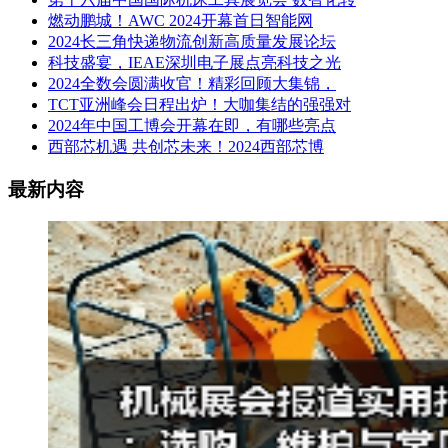
燃动鹏城！AWC 2024开幕首日智能网
2024长三角快递物流创新高质量发展论坛
科技盛宴，IEAE深圳电子展点亮科技之光
2024全数会圆满收官！精彩回顾大集锦，
TCT亚洲峰会日程出炉！大咖集结的强强对
2024年中国工博会开幕在即，有哪些亮点
西部芯机遇 共创芯未来！2024西部芯博
最新内容