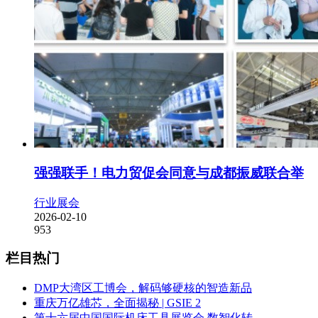
强强联手！电力贸促会同意与成都振威联合举
行业展会
2026-02-10
953
栏目热门
DMP大湾区工博会，解码够硬核的智造新品
重庆万亿雄芯，全面揭秘 | GSIE 2
第十六届中国国际机床工具展览会 数智化转