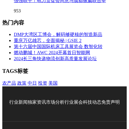
强强联手！电力贸促会同意与成都振威联合举
953
热门内容
DMP大湾区工博会，解码够硬核的智造新品
重庆万亿雄芯，全面揭秘 | GSIE 2
第十六届中国国际机床工具展览会 数智化转
燃动鹏城！AWC 2024开幕首日智能网
2024长三角快递物流创新高质量发展论坛
TAGS标签
农产品
政策
中日
投资
美国
行业新闻
独家资讯
市场分析
行业展会
科技动态
免责声明