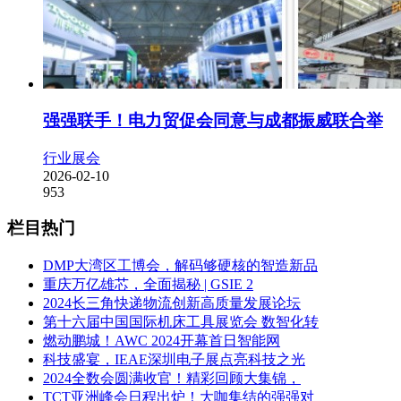
强强联手！电力贸促会同意与成都振威联合举
行业展会
2026-02-10
953
栏目热门
DMP大湾区工博会，解码够硬核的智造新品
重庆万亿雄芯，全面揭秘 | GSIE 2
2024长三角快递物流创新高质量发展论坛
第十六届中国国际机床工具展览会 数智化转
燃动鹏城！AWC 2024开幕首日智能网
科技盛宴，IEAE深圳电子展点亮科技之光
2024全数会圆满收官！精彩回顾大集锦，
TCT亚洲峰会日程出炉！大咖集结的强强对