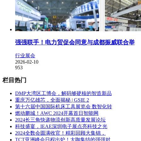
强强联手！电力贸促会同意与成都振威联合举
行业展会
2026-02-10
953
栏目热门
DMP大湾区工博会，解码够硬核的智造新品
重庆万亿雄芯，全面揭秘 | GSIE 2
第十六届中国国际机床工具展览会 数智化转
燃动鹏城！AWC 2024开幕首日智能网
2024长三角快递物流创新高质量发展论坛
科技盛宴，IEAE深圳电子展点亮科技之光
2024全数会圆满收官！精彩回顾大集锦，
TCT亚洲峰会日程出炉！大咖集结的强强对