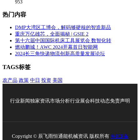
953
热门内容
DMP大湾区工博会，解码够硬核的智造新品
重庆万亿雄芯，全面揭秘 | GSIE 2
第十六届中国国际机床工具展览会 数智化转
燃动鹏城！AWC 2024开幕首日智能网
2024长三角快递物流创新高质量发展论坛
TAGS标签
农产品
政策
中日
投资
美国
行业新闻
独家资讯
市场分析
行业展会
科技动态
免责声明
Copyright © 辰飞雨恒通能机械资讯 版权所有
鲁ICP备