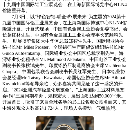
十九届中国国际铝工业展览会，在上海新国际博览中心N1-N4
馆隆重开幕。
7月3日，以"绿色智铝-联全球•展未来"为主题的2024第十
九届中国国际铝工业展览会，在上海新国际博览中心N1-N4馆
隆重开幕。开幕式现场，中国有色金属工业协会党委书记、会
长葛红林先生、中国有色金属加工工业协会理事长范顺科先
生、 励展博览集团大中华区总裁郑智生先生、国际铝业协会
秘书长Mr. Miles Prosser、全球铝箔生产商倡议组织秘书长Mr.
Guido Aufdemkamp、国际铜业协会中国区总裁李荆先生、海
湾铝业协会秘书长Mr. Mahmood Aldailami、中国电器工业协会
副秘书长张秋鸿先生、印度铝挤压制造商协会主席Mr. Jitendra
Chopra、 中国包装联合会副秘书长吴红军先生、 日本铝业协
会总经理Mr. Tatsuya Kawabata、泰国铝业协会主席Mr. Athipat
Kuvinichkul等领导亲临，众多嘉宾共同见证了这一盛况的开
启。"2024亚洲汽车轻量化展览会"、"上海国际工业材料展览
会•铜"三展同期举办，规模宏大，展出面积达到50,000平米。
开展首日，吸引了来自全球各地的15,112名观众慕名而来，其
中海外观众人数高达1,724人，现场人头攒动，气氛热烈。