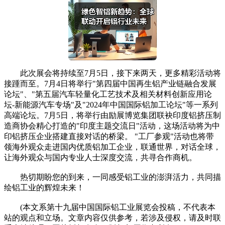
此次展会将持续至7月5日，接下来两天，更多精彩活动将
接踵而至。7月4日将举行"第四届中国再生铝产业链融合发展
论坛"、"第五届汽车轻量化工艺技术及相关材料创新应用论
坛-新能源汽车专场"及"2024年中国国际铝加工论坛"等一系列
高端论坛。7月5日，将举行由励展博览集团联袂印度铝挤压制
造商协会精心打造的"印度主题交流日"活动，这场活动将为中
印铝挤压企业搭建直接对话的桥梁。 "工厂参观"活动也将带
领海外观众走进国内优质铝加工企业，联通世界，对话全球，
让海外观众与国内专业人士深度交流，共寻合作商机。
热切期盼您的到来，一同感受铝工业的澎湃活力，共同描
绘铝工业的辉煌未来！
(本文系第十九届中国国际铝工业展览会投稿，不代表本
站的观点和立场。文章内容仅供参考，若涉及侵权，请及时联