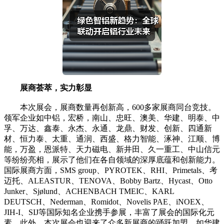
展商荟萃，实力彰显
本次展会，展商数量再创新高，600多家展商同台竞技。
领军企业如中铝，宏桥，南山、忠旺、澳美、华建、明泰、中
孚、万达、鑫泰、永杰、永通、龙鼎、财发、创新、四通新
材、恒力泰、太重、通润、西盛、格力智能、涿神、江顺、博
能，万盈，恩派特、天力磁电、新井田、久一重工、中山信元
等纷纷亮相，展示了他们在各自领域的深厚底蕴和创新能力。
国际展商方面，SMS group、PYROTEK、RHI、Primetals、考
迈托、ALEASTUR、TENOVA、Bobby Bartz、Hycast、Otto
Junker、Sjølund、ACHENBACH TMEIC、KARL
DEUTSCH、Nederman、Romidot、Novelis PAE、iNOEX、
JIH-I、SIJ等国际知名企业携手参展，丰富了展会的国际化元
素。此外，本次展会也迎来了众多新展商的踊跃加盟，如华建