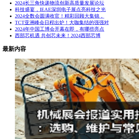
2024长三角快递物流创新高质量发展论坛
科技盛宴，IEAE深圳电子展点亮科技之光
2024全数会圆满收官！精彩回顾大集锦，
TCT亚洲峰会日程出炉！大咖集结的强强对
2024年中国工博会开幕在即，有哪些亮点
西部芯机遇 共创芯未来！2024西部芯博
最新内容