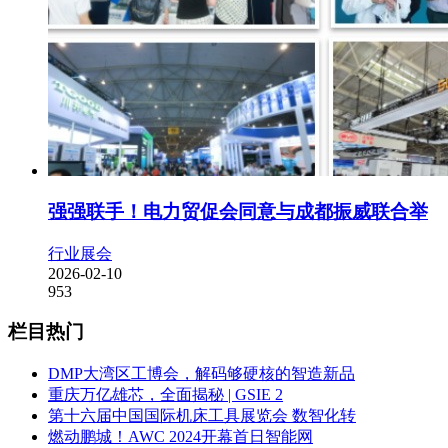
强强联手！电力贸促会同意与成都振威联合举
行业展会
2026-02-10
953
栏目热门
DMP大湾区工博会，解码够硬核的智造新品
重庆万亿雄芯，全面揭秘 | GSIE 2
第十六届中国国际机床工具展览会 数智化转
燃动鹏城！AWC 2024开幕首日智能网