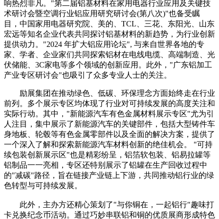
响热烈非凡。"第二届铝基材料在家用电器行业应用及关键技
术研讨会暨空调行业铝应用研究研讨会(第八次)"也备受瞩
目，中国家用电器研究院、美的、TCL、三花、东阳光、山东
宏远等知名企业代表共同探讨铝基材料的新趋势，为行业创新
提供动力。"2024 年扩大铝应用论坛", 与来自世界各地的专
家、学者、企业家们共同探索铝材在电线电缆、高端制造、光
伏储能、3C家电等多个领域的创新应用。此外，"广东铝加工
产业专区研讨会"也吸引了众多专业人士的关注。
励展集团在推动绿色、低碳、环保理念方面始终走在行业
前列。多个展示专区均体现了行业对可持续发展的高度关注和
实际行动。其中，"新能源汽车有色金属材料展示专区"尤为引
人注目，集中展示了新能源汽车的关键部件，包括大型铸件车
身地板、轮毂等有色金属零部件以及全面的解决方案，提供了
一个深入了解和探索新能源汽车材料创新的绝佳机会。 "可持
续包装创新展示区"也是精彩纷呈，铝箔软包装、铝易拉罐等
铝制品一一亮相，专区还特别展示了铝罐在生产回收过程中
的"减碳"路径，旨在链接产业链上下游，共同推动铝行业的绿
色转型与可持续发展。
此外，主办方还精心策划了"与你铜在，一起铝行"趣味打
卡兑换纪念币活动。通过巧妙串联铝和铜的优质展商形成特色