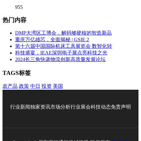
955
热门内容
DMP大湾区工博会，解码够硬核的智造新品
重庆万亿雄芯，全面揭秘 | GSIE 2
第十六届中国国际机床工具展览会 数智化转
科技盛宴，IEAE深圳电子展点亮科技之光
2024长三角快递物流创新高质量发展论坛
TAGS标签
农产品
政策
中日
投资
美国
行业新闻
独家资讯
市场分析
行业展会
科技动态
免责声明