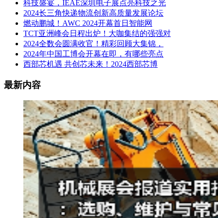
科技盛宴，IEAE深圳电子展点亮科技之光
2024长三角快递物流创新高质量发展论坛
燃动鹏城！AWC 2024开幕首日智能网
TCT亚洲峰会日程出炉！大咖集结的强强对
2024全数会圆满收官！精彩回顾大集锦，
2024年中国工博会开幕在即，有哪些亮点
西部芯机遇 共创芯未来！2024西部芯博
最新内容