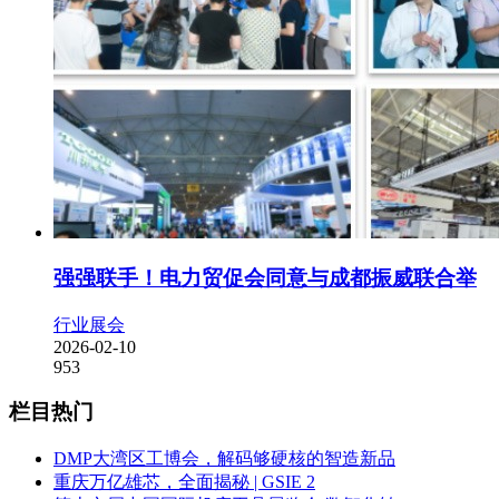
强强联手！电力贸促会同意与成都振威联合举
行业展会
2026-02-10
953
栏目热门
DMP大湾区工博会，解码够硬核的智造新品
重庆万亿雄芯，全面揭秘 | GSIE 2