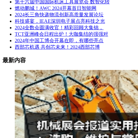
第十六届中国国际机床工具展览会 数智化转
燃动鹏城！AWC 2024开幕首日智能网
2024长三角快递物流创新高质量发展论坛
科技盛宴，IEAE深圳电子展点亮科技之光
2024全数会圆满收官！精彩回顾大集锦，
TCT亚洲峰会日程出炉！大咖集结的强强对
2024年中国工博会开幕在即，有哪些亮点
西部芯机遇 共创芯未来！2024西部芯博
最新内容