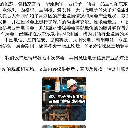
业的翘楚，包括京东方、华鲲振宇、西门子、领目、晶宝时频京
、索尔思、西格玛、宝利根、爱发科、天马微电子等众多知名企业
负责人分别介绍了高新区的产业发展情况和展会产业现状。紧接
兴趣，并在座谈会上进行了深入的沟通与交流。座谈会最后，中
极参与西部电博会，并郑重承诺组委会将以最优质的服务确保每
展会，已连续在成都成功举办10余届，成为引领行业发展的风向
0%，中国电信、江南信安、是德科技、太阳诱电、朝阳电源、永星
众到场参观。展会期间，还将举办一场主论坛、N场分论坛及三场
！我们诚挚邀请您莅临本次盛会，共同见证电子信息产业的辉
本站的观点和立场。文章内容仅供参考，若涉及侵权，请及时联系