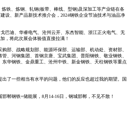
炼铁、炼钢、轧钢(板带、棒线、型钢)及深加工等产业链在各
建设、新产品新技术推介会，2024钢铁企业节油技术与油品净
、戈巴迪、华睿电气、沧州云开、东杰智能、浙江正火电气、无
参加，将此次展会体验值直接拉满！
购部、战略规划部、能源环保部、运输部、机动处、资材部、
铸管、河钢集团、首钢京唐、宝武集团、普阳钢铁、敬业钢铁、
、东华钢铁、金鼎重工、沧州中铁、新金钢铁、天柱钢铁等重点
出了一些相当有水平的问题，他们的反应也超过我的期望。国
钢铁+储能展，8月14-16日，钢城邯郸，不见不散！