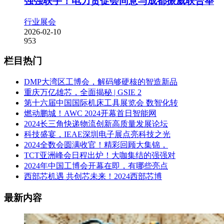
强强联手！电力贸促会同意与成都振威联合举
行业展会
2026-02-10
953
栏目热门
DMP大湾区工博会，解码够硬核的智造新品
重庆万亿雄芯，全面揭秘 | GSIE 2
第十六届中国国际机床工具展览会 数智化转
燃动鹏城！AWC 2024开幕首日智能网
2024长三角快递物流创新高质量发展论坛
科技盛宴，IEAE深圳电子展点亮科技之光
2024全数会圆满收官！精彩回顾大集锦，
TCT亚洲峰会日程出炉！大咖集结的强强对
2024年中国工博会开幕在即，有哪些亮点
西部芯机遇 共创芯未来！2024西部芯博
最新内容