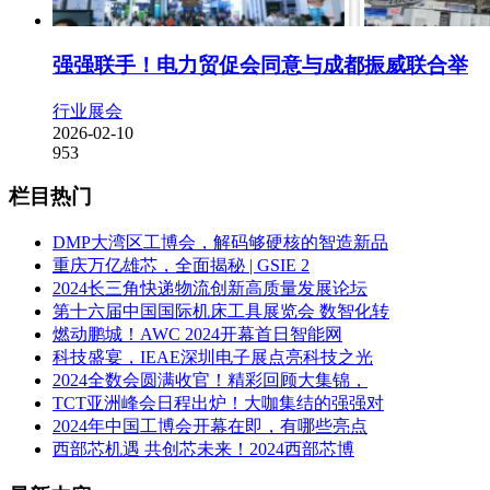
强强联手！电力贸促会同意与成都振威联合举
行业展会
2026-02-10
953
栏目热门
DMP大湾区工博会，解码够硬核的智造新品
重庆万亿雄芯，全面揭秘 | GSIE 2
2024长三角快递物流创新高质量发展论坛
第十六届中国国际机床工具展览会 数智化转
燃动鹏城！AWC 2024开幕首日智能网
科技盛宴，IEAE深圳电子展点亮科技之光
2024全数会圆满收官！精彩回顾大集锦，
TCT亚洲峰会日程出炉！大咖集结的强强对
2024年中国工博会开幕在即，有哪些亮点
西部芯机遇 共创芯未来！2024西部芯博