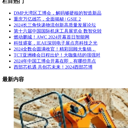
栏目热门
DMP大湾区工博会，解码够硬核的智造新品
重庆万亿雄芯，全面揭秘 | GSIE 2
2024长三角快递物流创新高质量发展论坛
第十六届中国国际机床工具展览会 数智化转
燃动鹏城！AWC 2024开幕首日智能网
科技盛宴，IEAE深圳电子展点亮科技之光
2024全数会圆满收官！精彩回顾大集锦，
TCT亚洲峰会日程出炉！大咖集结的强强对
2024年中国工博会开幕在即，有哪些亮点
西部芯机遇 共创芯未来！2024西部芯博
最新内容