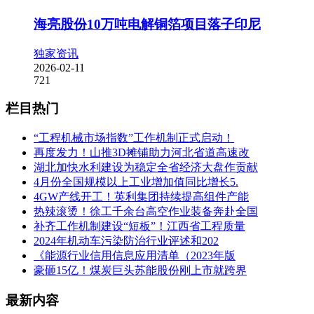
海亮股份10万吨电解铜箔项目落子印尼
独家资讯
2026-02-11
721
栏目热门
“工程机械市场指数”工作机制正式启动！
再度发力！山推3D摊铺助力河北省道高速改
湖北加快水利建设为稳定全省经济大盘作贡献
4月份全国规模以上工业增加值同比增长5.
4GW产线开工！英利集团持续提高组件产能
热辣滚烫！徐工千余台高空作业装备奔赴全国
补齐工作机制建设“短板”！江西省工程质量
2024年机动车污染防治行业评述和202
《能源行业信用信息应用清单（2023年版
豪砸15亿！煤炭巨头苏能股份刚上市就跨界
最新内容