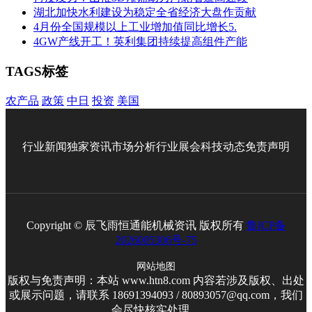
湖北加快水利建设为稳定全省经济大盘作贡献
4月份全国规模以上工业增加值同比增长5.
4GW产线开工！英利集团持续提高组件产能
TAGS标签
农产品
政策
中日
投资
美国
行业新闻
独家资讯
市场分析
行业展会
科技动态
免责声明
Copyright © 辰飞雨恒通能机械资讯 版权所有
鲁ICP备
2026005306号-75
网站地图
版权与免责声明：本站 www.htn8.com 内容若涉及版权、出处
或展示问题，请联系 18691394093 / 80893057@qq.com，我们
会尽快核实处理。