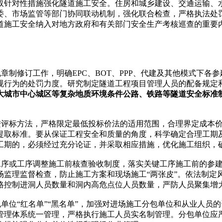
取针对性措施强化隧道施工安全。住房和城乡建设、交通运输、水
委、市场监管等部门协同联动机制，强化联合检查，严格执法处
道施工安全纳入对地方政府和有关部门安全生产考核巡查的重要
制修订工作，明确EPC、BOT、PPP、代建及其他模式下各
规行为的处罚力度。研究制定隧道工程项目管理人员的配备规定
大城市中心城区等复杂地质环境条件公路、铁路等隧道安全标准
评标方法，严格限定最低投标价法的适用范围，合理界定成本价
提取标准。要从保证工程安全和质量的角度，科学确定合理工期
工期的，必须经过充分论证，并采取相应措施，优化施工组织，
序或工序调整施工前核查验收制度，落实关键工序施工前的参建
场监理监督检查，防止施工方案和现场施工“两张皮”。依法制定
格控制进洞人员数量和洞内高危点位人员数量，严防人员聚集增
位“红名单”“黑名单”，加强对进场施工分包单位和从业人员
管理体系统一管理，严格执行施工人员实名制管理。分包单位应