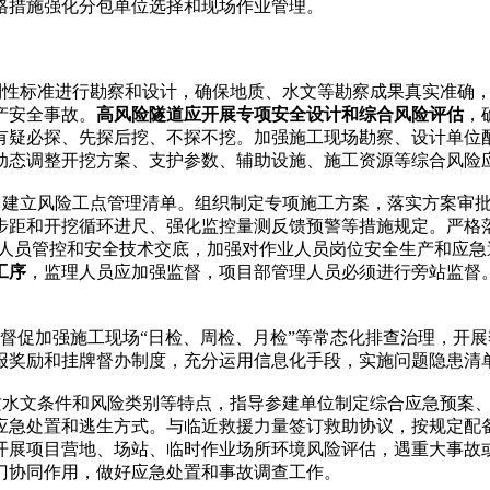
格措施强化分包单位选择和现场作业管理。
性标准进行勘察和设计，确保地质、水文等勘察成果真实准确，
产安全事故。
高风险隧道应开展专项安全设计和综合风险评估
，
有疑必探、先探后挖、不探不挖。加强施工现场勘察、设计单位
动态调整开挖方案、支护参数、辅助设施、施工资源等综合风险
建立风险工点管理清单。组织制定专项施工方案，落实方案审批
距和开挖循环进尺、强化监控量测反馈预警等措施规定。严格落
工人员管控和安全技术交底，加强对作业人员岗位安全生产和应
工序
，监理人员应加强监督，项目部管理人员必须进行旁站监督
督促加强施工现场“日检、周检、月检”等常态化排查治理，开
报奖励和挂牌督办制度，充分运用信息化手段，实施问题隐患清
水文条件和风险类别等特点，指导参建单位制定综合应急预案、
应急处置和逃生方式。与临近救援力量签订救助协议，按规定配
开展项目营地、场站、临时作业场所环境风险评估，遇重大事故
门协同作用，做好应急处置和事故调查工作。