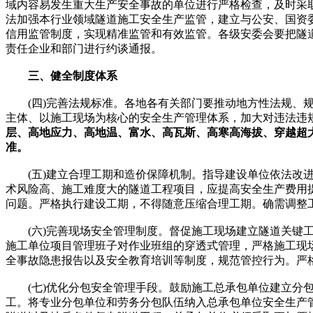
域内容易发生重大生产安全事故的单位进行严格检查，及时采
法加强本行业领域隧道施工安全生产监管，建立与公安、国资
信用监管制度，实现精准监管和有效监管。各级安委会要把隧
责任企业和部门进行约谈通报。
三、健全制度体系
(四)完善法规标准。各地各有关部门要推动地方性法规、规章
主体、以施工现场为核心的安全生产管理体系，加大对违法违
层、高地应力、高地温、富水、高瓦斯、高寒高海拔、穿越超
准。
(五)建立合理工期和造价保障机制。指导建设单位依法改进
术风险高、施工难度大的隧道工程项目，应提高安全生产费用
问题。严格执行建设工期，不得随意压缩合理工期。确需调整
(六)完善现场安全管理制度。督促施工现场建立隧道关键工
施工单位项目管理班子对作业班组的穿透式管理，严格施工现
全事故隐患报告以及安全教育培训等制度，规范管控行为。严
(七)优化分包安全管理手段。鼓励施工总承包单位建立分包单
工。将专业分包单位和劳务分包队伍纳入总承包单位安全生产