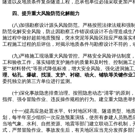
隧道以及地质条件复杂隧道工程，总承包单位必须采取更加严
四、提升重大风险防范化解能力
(八)加强勘察设计源头风险防范。严格按照法律法规和强制
防范化解安全风险，防止因勘察工作错误或设计不合理造成生
施过程中做好超前地质预报，突水突泥等风险区段应严格落实
工程施工过程的后评估，对揭示地质条件与勘察设计不符的，
(九)严格施工现场重大风险管控。严格安全风险评估制度，
工和验收工作，落实锚喷支护施作的质量和及时性、控制施工步
更”“材料替代”等形式降低标准，增大安全风险。强化进洞施
理、钻孔、爆破、找顶、支护、衬砌、动火、铺轨等关键作业
委托独立的第三方单位进行监测。
(十)深化事故隐患排查治理。按照隐患动态“清零”的原则，
指挥、强令冒险作业、违反操作规程的行为。建立重大隐患举
(十一)提高应急处置水平。针对地区环境、隧道类型、地质
划，每半年至少组织一次应急预案演练，使所有参建人员熟悉
当地气象、水利、自然资源、地震等部门建立联动工作机制，
式，严禁冒险作业。事故发生后，有关地区应当充分发挥多部