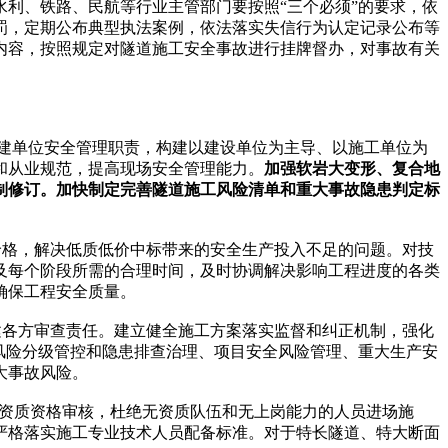
利、铁路、民航等行业主管部门要按照“三个必须”的要求，依
罚，定期公布典型执法案例，依法落实失信行为认定记录公布等
内容，按照规定对隧道施工安全事故进行挂牌督办，对事故有关
参建单位安全管理职责，构建以建设单位为主导、以施工单位为
和从业规范，提高现场安全管理能力。
加强软岩大变形、复合地
制修订。加快制定完善隧道施工风险清单和重大事故隐患判定标
格，解决低质低价中标带来的安全生产投入不足的问题。对技
及每个阶段所需的合理时间，及时协调解决影响工程进度的各类
确保工程安全质量。
各方审查责任。建立健全施工方案落实监督和纠正机制，强化
风险分级管控和隐患排查治理、项目安全风险管理、重大生产安
大事故风险。
的资质资格审核，杜绝无资质队伍和无上岗能力的人员进场施
严格落实施工专业技术人员配备标准。对于特长隧道、特大断面