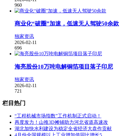
960
商业化“破圈”加速，低速无人驾驶50余款
独家资讯
2026-02-11
696
海亮股份10万吨电解铜箔项目落子印尼
独家资讯
2026-02-11
721
栏目热门
“工程机械市场指数”工作机制正式启动！
再度发力！山推3D摊铺助力河北省道高速改
湖北加快水利建设为稳定全省经济大盘作贡献
4月份全国规模以上工业增加值同比增长5.