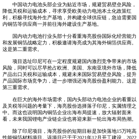
中国动力电池头部企业为贴近市场，规避贸易壁垒风险，
降低关税和运输成本，寻求享受欧美动力电池本土化政策红
利，积极寻找海外生产基地，并构建全球供应链，急迫需要国
内铜箔等供应商一并前往海外建设生产基地。
国内动力电池行业头部十分看重海亮股份国际化经营能力
和发展铜箔战略定力，积极邀请海亮成为其海外铜箔供应商。
这是第二重需求。
项目选址印尼可在一定程度规避国内激烈竞争带来的市场
风险，同时可以尽早抢占欧洲、美国、东南亚境外市场，降低
产品出口关税和运输成本，规避未来国际贸易壁垒风险，提升
产品国际市场竞争力，进一步增强还海亮股份盈利能力。这是
第三重需求。
在巨大的海外市场需求，国内头部动力电池企业的看重以
及关税等问题的考量下，海亮股份选择落子印尼，实属情理之
中。而这也说明国内铜箔企业出海布局提速，放大辐射面来
看，未来我国锂电产业链企业也将迎来新一轮出海布局热潮。
除了印尼项目，海亮股份的短期目标是加快落地15万吨高
性能铜箔材料项目。该项目已于于2021年12月开工建设，2022