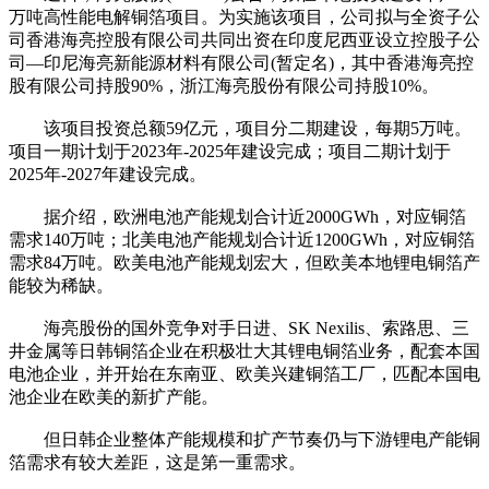
万吨高性能电解铜箔项目。为实施该项目，公司拟与全资子公
司香港海亮控股有限公司共同出资在印度尼西亚设立控股子公
司—印尼海亮新能源材料有限公司(暂定名)，其中香港海亮控
股有限公司持股90%，浙江海亮股份有限公司持股10%。
该项目投资总额59亿元，项目分二期建设，每期5万吨。
项目一期计划于2023年-2025年建设完成；项目二期计划于
2025年-2027年建设完成。
据介绍，欧洲电池产能规划合计近2000GWh，对应铜箔
需求140万吨；北美电池产能规划合计近1200GWh，对应铜箔
需求84万吨。欧美电池产能规划宏大，但欧美本地锂电铜箔产
能较为稀缺。
海亮股份的国外竞争对手日进、SK Nexilis、索路思、三
井金属等日韩铜箔企业在积极壮大其锂电铜箔业务，配套本国
电池企业，并开始在东南亚、欧美兴建铜箔工厂，匹配本国电
池企业在欧美的新扩产能。
但日韩企业整体产能规模和扩产节奏仍与下游锂电产能铜
箔需求有较大差距，这是第一重需求。