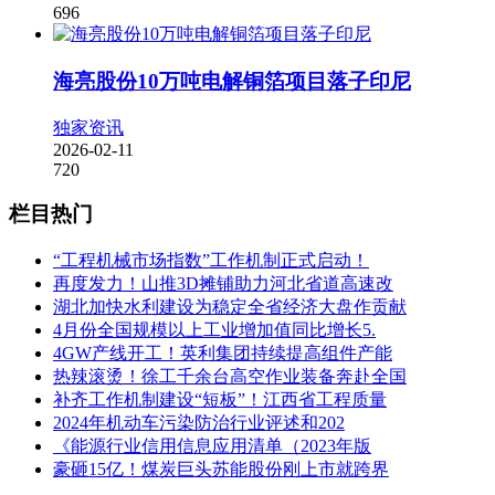
696
海亮股份10万吨电解铜箔项目落子印尼
独家资讯
2026-02-11
720
栏目热门
“工程机械市场指数”工作机制正式启动！
再度发力！山推3D摊铺助力河北省道高速改
湖北加快水利建设为稳定全省经济大盘作贡献
4月份全国规模以上工业增加值同比增长5.
4GW产线开工！英利集团持续提高组件产能
热辣滚烫！徐工千余台高空作业装备奔赴全国
补齐工作机制建设“短板”！江西省工程质量
2024年机动车污染防治行业评述和202
《能源行业信用信息应用清单（2023年版
豪砸15亿！煤炭巨头苏能股份刚上市就跨界