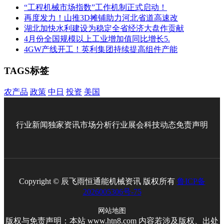
“工程机械市场指数”工作机制正式启动！
再度发力！山推3D摊铺助力河北省道高速改
湖北加快水利建设为稳定全省经济大盘作贡献
4月份全国规模以上工业增加值同比增长5.
4GW产线开工！英利集团持续提高组件产能
TAGS标签
农产品
政策
中日
投资
美国
行业新闻
独家资讯
市场分析
行业展会
科技动态
免责声明
Copyright © 辰飞雨恒通能机械资讯 版权所有
鲁ICP备
2026005306号-75
网站地图
版权与免责声明：本站 www.htn8.com 内容若涉及版权、出处