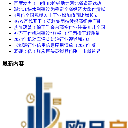
再度发力！山推3D摊铺助力河北省道高速改
湖北加快水利建设为稳定全省经济大盘作贡献
4月份全国规模以上工业增加值同比增长5.
4GW产线开工！英利集团持续提高组件产能
热辣滚烫！徐工千余台高空作业装备奔赴全国
补齐工作机制建设“短板”！江西省工程质量
2024年机动车污染防治行业评述和202
《能源行业信用信息应用清单（2023年版
豪砸15亿！煤炭巨头苏能股份刚上市就跨界
最新内容