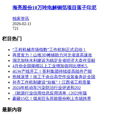
海亮股份10万吨电解铜箔项目落子印尼
独家资讯
2026-02-11
721
栏目热门
“工程机械市场指数”工作机制正式启动！
再度发力！山推3D摊铺助力河北省道高速改
湖北加快水利建设为稳定全省经济大盘作贡献
4月份全国规模以上工业增加值同比增长5.
4GW产线开工！英利集团持续提高组件产能
热辣滚烫！徐工千余台高空作业装备奔赴全国
补齐工作机制建设“短板”！江西省工程质量
2024年机动车污染防治行业评述和202
《能源行业信用信息应用清单（2023年版
豪砸15亿！煤炭巨头苏能股份刚上市就跨界
最新内容