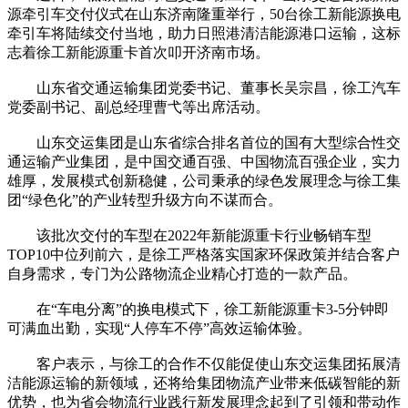
源牵引车交付仪式在山东济南隆重举行，50台徐工新能源换电
牵引车将陆续交付当地，助力日照港清洁能源港口运输，这标
志着徐工新能源重卡首次叩开济南市场。
山东省交通运输集团党委书记、董事长吴宗昌，徐工汽车
党委副书记、副总经理曹弋等出席活动。
山东交运集团是山东省综合排名首位的国有大型综合性交
通运输产业集团，是中国交通百强、中国物流百强企业，实力
雄厚，发展模式创新稳健，公司秉承的绿色发展理念与徐工集
团“绿色化”的产业转型升级方向不谋而合。
该批次交付的车型在2022年新能源重卡行业畅销车型
TOP10中位列前六，是徐工严格落实国家环保政策并结合客户
自身需求，专门为公路物流企业精心打造的一款产品。
在“车电分离”的换电模式下，徐工新能源重卡3-5分钟即
可满血出勤，实现“人停车不停”高效运输体验。
客户表示，与徐工的合作不仅能促使山东交运集团拓展清
洁能源运输的新领域，还将给集团物流产业带来低碳智能的新
优势，也为省会物流行业践行新发展理念起到了引领和带动作