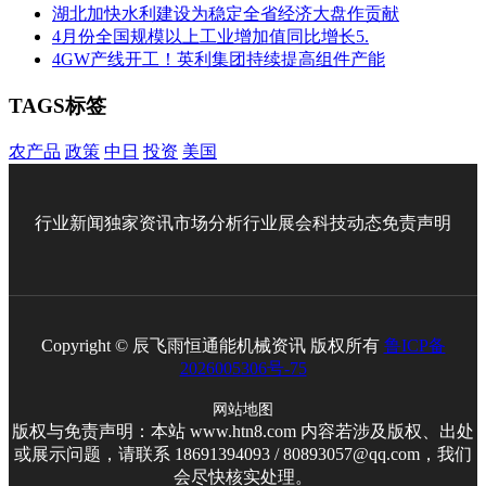
湖北加快水利建设为稳定全省经济大盘作贡献
4月份全国规模以上工业增加值同比增长5.
4GW产线开工！英利集团持续提高组件产能
TAGS标签
农产品
政策
中日
投资
美国
行业新闻
独家资讯
市场分析
行业展会
科技动态
免责声明
Copyright © 辰飞雨恒通能机械资讯 版权所有
鲁ICP备
2026005306号-75
网站地图
版权与免责声明：本站 www.htn8.com 内容若涉及版权、出处
或展示问题，请联系 18691394093 / 80893057@qq.com，我们
会尽快核实处理。