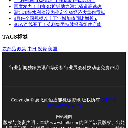
“工程机械市场指数”工作机制正式启动！
再度发力！山推3D摊铺助力河北省道高速改
湖北加快水利建设为稳定全省经济大盘作贡献
4月份全国规模以上工业增加值同比增长5.
4GW产线开工！英利集团持续提高组件产能
TAGS标签
农产品
政策
中日
投资
美国
行业新闻
独家资讯
市场分析
行业展会
科技动态
免责声明
Copyright © 辰飞雨恒通能机械资讯 版权所有
鲁ICP备
2026005306号-75
网站地图
版权与免责声明：本站 www.htn8.com 内容若涉及版权、出处