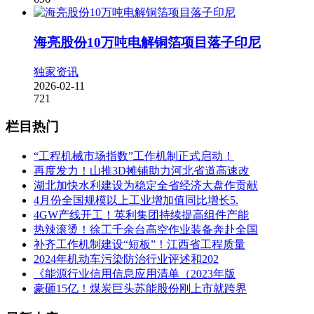
海亮股份10万吨电解铜箔项目落子印尼
独家资讯
2026-02-11
721
栏目热门
“工程机械市场指数”工作机制正式启动！
再度发力！山推3D摊铺助力河北省道高速改
湖北加快水利建设为稳定全省经济大盘作贡献
4月份全国规模以上工业增加值同比增长5.
4GW产线开工！英利集团持续提高组件产能
热辣滚烫！徐工千余台高空作业装备奔赴全国
补齐工作机制建设“短板”！江西省工程质量
2024年机动车污染防治行业评述和202
《能源行业信用信息应用清单（2023年版
豪砸15亿！煤炭巨头苏能股份刚上市就跨界