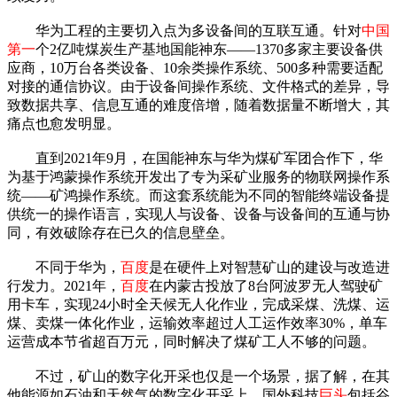
华为工程的主要切入点为多设备间的互联互通。针对
中国
第一
个2亿吨煤炭生产基地国能神东——1370多家主要设备供
应商，10万台各类设备、10余类操作系统、500多种需要适配
对接的通信协议。由于设备间操作系统、文件格式的差异，导
致数据共享、信息互通的难度倍增，随着数据量不断增大，其
痛点也愈发明显。
直到2021年9月，在国能神东与华为煤矿军团合作下，华
为基于鸿蒙操作系统开发出了专为采矿业服务的物联网操作系
统——矿鸿操作系统。而这套系统能为不同的智能终端设备提
供统一的操作语言，实现人与设备、设备与设备间的互通与协
同，有效破除存在已久的信息壁垒。
不同于华为，
百度
是在硬件上对智慧矿山的建设与改造进
行发力。2021年，
百度
在内蒙古投放了8台阿波罗无人驾驶矿
用卡车，实现24小时全天候无人化作业，完成采煤、洗煤、运
煤、卖煤一体化作业，运输效率超过人工运作效率30%，单车
运营成本节省超百万元，同时解决了煤矿工人不够的问题。
不过，矿山的数字化开采也仅是一个场景，据了解，在其
他能源如石油和天然气的数字化开采上，国外科技
巨头
包括谷