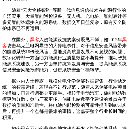
随着“云大物移智链”等新一代信息通信技术在能源行业的
广泛应用，大量智能巡检设备、无人机、充电桩、智能表计等
多元智能终端接入能源系统，数据交互日益复杂，原有安全防
护体系已不再适用。
在国外，
黑客
入侵能源设施的案例屡见不鲜，如2015年
黑
客
攻击乌克兰电网导致的大停电事件。对于信息安全风险带来
的能源系统非传统风险，是能源高质量发展不可忽视的问题，
数字化转型一方面助力能源行业质量效益不断提升，推动智慧
能源系统建设，另一方面坚持统筹发展与安全，提高能源系统
信息安全风险抵御能力，促进系统安全平稳转型。
据业内人士透露，规模化电化学储能数据密集，行业缺乏
统一的智慧运维，若现在不进行规范，随着未来储能电站项目
的增加，再进行调整会更棘手。相较于电动汽车，储能电站数
据更为分散，参与厂家更多。储能电站数字化建设的难点在于
数据的质量和准确性。将电池内部检测的可靠性提升到90%以
后，再提升一个点都是很难的事情，这需要整个行业长时间的
积累。
如今已有不少企业联合地方政府开发了智能储能系统。据