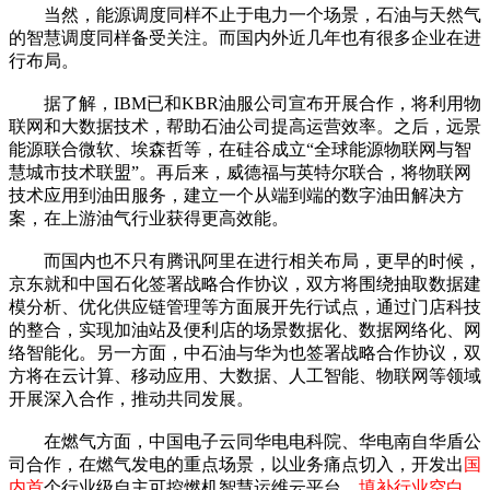
当然，能源调度同样不止于电力一个场景，石油与天然气
的智慧调度同样备受关注。而国内外近几年也有很多企业在进
行布局。
据了解，IBM已和KBR油服公司宣布开展合作，将利用物
联网和大数据技术，帮助石油公司提高运营效率。之后，远景
能源联合微软、埃森哲等，在硅谷成立“全球能源物联网与智
慧城市技术联盟”。再后来，威德福与英特尔联合，将物联网
技术应用到油田服务，建立一个从端到端的数字油田解决方
案，在上游油气行业获得更高效能。
而国内也不只有腾讯阿里在进行相关布局，更早的时候，
京东就和中国石化签署战略合作协议，双方将围绕抽取数据建
模分析、优化供应链管理等方面展开先行试点，通过门店科技
的整合，实现加油站及便利店的场景数据化、数据网络化、网
络智能化。另一方面，中石油与华为也签署战略合作协议，双
方将在云计算、移动应用、大数据、人工智能、物联网等领域
开展深入合作，推动共同发展。
在燃气方面，中国电子云同华电电科院、华电南自华盾公
司合作，在燃气发电的重点场景，以业务痛点切入，开发出
国
内首
个行业级自主可控燃机智慧运维云平台，
填补行业空白
。