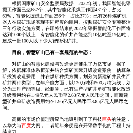
根据国家矿山安全监察局数据，2022年初，我国智能化采
掘工作面已达687个，其中智能化采煤工作面431个，占比
63%，智能化掘进工作面256个，占比37%；已有26种煤矿机
器人在煤矿现场实现不同程度的应用。按照煤矿安全专项整治
三年行动实施方案，在即将结束的2022年采掘智能化工作面将
达到1000个以上，有智能化的矿井产能达到10亿吨至15亿吨，
建成一批100人以下少人智能化矿井。
目前，智慧矿山已有一套规范的生态：
对矿山的智慧化建设与改造更是催生了万亿市场，据了
解，依据标准体系框架并结合煤矿实际升级改造案例，估算单
矿投资改造费用，并在煤矿种类方面，划分为新建矿井及生产
矿井两种类型，在年产能方面，以120万吨和500万吨为线，划
分为三种产能等级。经测算，已有生产型矿井单矿智能化改造
升级费用约在1.49亿元人民币至2.63亿元人民币之间，而新建
型矿井单矿改造费用约在1.95亿元人民币至3.85亿元人民币之
间。
高额的市场价值理所应当地吸引到了了科技
巨头
的注意，
以华为与
百度
为例，二者近年来便是在开采数字化的工程上持
续发力。