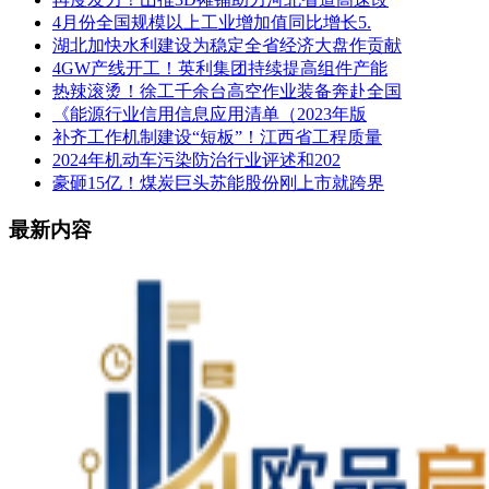
4月份全国规模以上工业增加值同比增长5.
湖北加快水利建设为稳定全省经济大盘作贡献
4GW产线开工！英利集团持续提高组件产能
热辣滚烫！徐工千余台高空作业装备奔赴全国
《能源行业信用信息应用清单（2023年版
补齐工作机制建设“短板”！江西省工程质量
2024年机动车污染防治行业评述和202
豪砸15亿！煤炭巨头苏能股份刚上市就跨界
最新内容