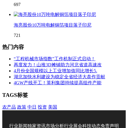
697
海亮股份10万吨电解铜箔项目落子印尼
721
热门内容
“工程机械市场指数”工作机制正式启动！
再度发力！山推3D摊铺助力河北省道高速改
4月份全国规模以上工业增加值同比增长5.
湖北加快水利建设为稳定全省经济大盘作贡献
4GW产线开工！英利集团持续提高组件产能
TAGS标签
农产品
政策
中日
投资
美国
行业新闻
独家资讯
市场分析
行业展会
科技动态
免责声明