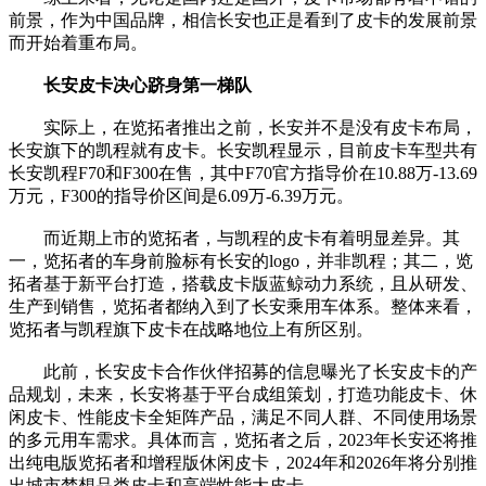
前景，作为中国品牌，相信长安也正是看到了皮卡的发展前景
而开始着重布局。
长安皮卡决心跻身第一梯队
实际上，在览拓者推出之前，长安并不是没有皮卡布局，
长安旗下的凯程就有皮卡。长安凯程显示，目前皮卡车型共有
长安凯程F70和F300在售，其中F70官方指导价在10.88万-13.69
万元，F300的指导价区间是6.09万-6.39万元。
而近期上市的览拓者，与凯程的皮卡有着明显差异。其
一，览拓者的车身前脸标有长安的logo，并非凯程；其二，览
拓者基于新平台打造，搭载皮卡版蓝鲸动力系统，且从研发、
生产到销售，览拓者都纳入到了长安乘用车体系。整体来看，
览拓者与凯程旗下皮卡在战略地位上有所区别。
此前，长安皮卡合作伙伴招募的信息曝光了长安皮卡的产
品规划，未来，长安将基于平台成组策划，打造功能皮卡、休
闲皮卡、性能皮卡全矩阵产品，满足不同人群、不同使用场景
的多元用车需求。具体而言，览拓者之后，2023年长安还将推
出纯电版览拓者和增程版休闲皮卡，2024年和2026年将分别推
出城市梦想品类皮卡和高端性能大皮卡。