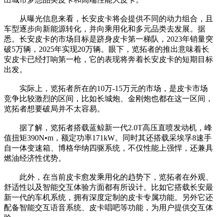
从曝光信息来看，长安皮卡将会提供不同的动力组合，且
车型逐步向新能源转化，并向乘用化和多元品类去发展。据
悉。长安皮卡的市场目标是跻身皮卡第一梯队，2023年销量突
破5万辆，2025年实现20万辆。眼下，览拓者的推出意味着长
安皮卡已经打响第一枪，它的表现将奔着长安皮卡的短期目标
出发。
实际上，览拓者所在的10万-15万元的市场，是皮卡市场
竞争比较激烈的区间，比如长城炮、金刚炮也都在这一区间，
览拓者想要破局并不太容易。
据了解，览拓者搭载蓝鲸新一代2.0T高压直喷发动机，峰
值扭矩390N•m，额定功率171kW。同时其还搭载采埃孚8速手
自一体变速箱、博格华纳四驱系统，不仅性能上强悍，还兼具
燃油经济性优势。
此外，在当前皮卡愈发乘用化的趋势下，览拓者在外观、
舒适性以及智能交互体验方面都有所设计。比如它搭载长安最
新一代的车机系统，拥有深度定制的皮卡专属功能。另外它还
配备智能交互语音系统、皮卡唱吧等功能，为用户提供交互体