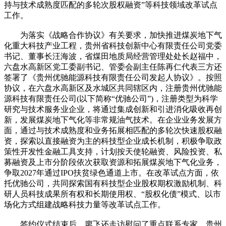
持与技术成熟度匹配的多轮次股权融资”等科技领域改革试点
工作。
为落实《战略合作协议》有关要求，加快推进煤炭地下气
化重大科技产业工程，贵州省科技创新中心有限责任公司党委
书记、董事长汪海波，省煤田地质局经营管理处处长赵福中，
六盘水高新区党工委副书记、管委会副主任陈再仁代表三方还
签署了《贵州优驰能源科技有限责任公司发起人协议》。按照
协议，在六盘水高新区及水城区共同辖区内，注册贵州优驰能
源科技有限责任公司(以下简称“优驰公司”)，注册类型为科学
研究与技术服务业企业，将通过集成创新和引进消化吸收再创
新，发展煤炭地下气化等非常规油气技术。在企业业务发展方
面，通过与技术成熟度和业务拓展相匹配的多轮次快速股权融
资，探索以直接融资为主的科技型企业成长机制，积极争取政
策性开发性金融工具支持，计划按天使轮融资、风险投资、私
募融资及上市分阶段依次获取资源和拓展煤炭地下气化业务，
争取2027年通过IPO扶贫绿色通道上市。在改革试点方面，依
托优驰公司，共同探索国有科技型企业股权期权激励机制、科
研人员科技成果所有权和长期使用权、“股权化债”模式、以市
场化方式组建战略科技力量等改革试点工作。
签约仪式结束后，廖飞还走访慰问了重点联系专家，贵州