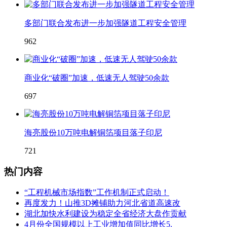
多部门联合发布进一步加强隧道工程安全管理
962
商业化“破圈”加速，低速无人驾驶50余款
697
海亮股份10万吨电解铜箔项目落子印尼
721
热门内容
“工程机械市场指数”工作机制正式启动！
再度发力！山推3D摊铺助力河北省道高速改
湖北加快水利建设为稳定全省经济大盘作贡献
4月份全国规模以上工业增加值同比增长5.