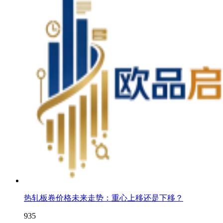
热轧板卷价格未来走势：重心上移还是下移？
935