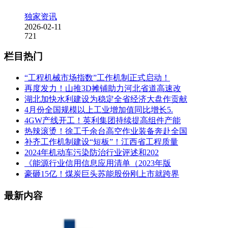
独家资讯
2026-02-11
721
栏目热门
“工程机械市场指数”工作机制正式启动！
再度发力！山推3D摊铺助力河北省道高速改
湖北加快水利建设为稳定全省经济大盘作贡献
4月份全国规模以上工业增加值同比增长5.
4GW产线开工！英利集团持续提高组件产能
热辣滚烫！徐工千余台高空作业装备奔赴全国
补齐工作机制建设“短板”！江西省工程质量
2024年机动车污染防治行业评述和202
《能源行业信用信息应用清单（2023年版
豪砸15亿！煤炭巨头苏能股份刚上市就跨界
最新内容