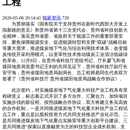
工程
2026-05-06 20:14:41
独家资讯
726
为贯彻落实《国务院关于支持贵州在新时代西部大开发上
闯新路的意见》和贵州省第十三次党代会、贵州省科技创新大
会精神，落实贵州省委、省政府关于能源工作的重要部署安
排，聚焦保障能源安全、促进能源转型和支撑“双碳”战略目标
等重大需求，推进煤炭地下气化与综合利用技术体系，改变煤
炭传统开采利用模式，以变革性技术推动煤炭工业清洁低碳绿
色革命。12月8日，在贵州省科技厅党组书记、厅长廖飞和省
煤田地质局党委书记王剑的共同见证下，贵州省科技厅副厅长
安守海，贵州省煤田地质局副局长、总工程师易同生代表双方
签署了《贵州省科技厅 贵州省煤田地质局战略合作协议》。
此次签约，对实施煤炭地下气化重大科技产业工程具有里
程碑意义，标志着正式开启了多方合作、汇聚合力、加快项目
实施步伐的新征程。按照战略合作协议，双方将建立务实高效
的合作机制，一是共同推进煤炭地下气化重大科技产业工程试
点工作，重点是以股权投资方式共同支持推进产业化示范。二
是共同推进煤炭地下气化重点实验室等重大创新平台建设。三
是共同推进“探索以直接融资为主的科技型企业成长机制，支