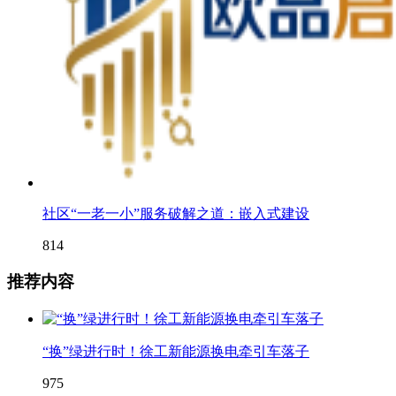
社区“一老一小”服务破解之道：嵌入式建设
814
推荐内容
“换”绿进行时！徐工新能源换电牵引车落子
975