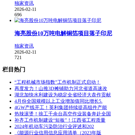
独家资讯
2026-02-11
696
海亮股份10万吨电解铜箔项目落子印尼
独家资讯
2026-02-11
721
栏目热门
“工程机械市场指数”工作机制正式启动！
再度发力！山推3D摊铺助力河北省道高速改
湖北加快水利建设为稳定全省经济大盘作贡献
4月份全国规模以上工业增加值同比增长5.
4GW产线开工！英利集团持续提高组件产能
热辣滚烫！徐工千余台高空作业装备奔赴全国
补齐工作机制建设“短板”！江西省工程质量
2024年机动车污染防治行业评述和202
《能源行业信用信息应用清单（2023年版