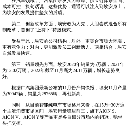
在汽车领域，广汽集团研发实力雄厚、供应链体系全面、
成本可控，换句话说，这些优势，通通可以注入到埃安身上，
为埃安的发展提供坚实的后盾。
第二，创新改革方面，埃安敢为人先，大胆尝试混合所有
制改革，首创了“上持下”持股模式。
受益于此，埃安的公司结构，对外，更契合市场大环境，
更有竞争力；对内，更能激发员工创新活力。两相结合，埃安
自然发展快速。
第三，销量领先方面。埃安2020年销量为6万辆，2021年
为12.02万辆，2022年截至11月底为24.11万辆，增长态势良
好。
根据广汽集团最新公布的11月份产销快报，埃安11月产量
为30942辆，销量为28765辆，再创新高。
同时，从目前智能纯电车市场格局来看，在15万~30万这
个主流消费市场区间，埃安销量稳居前三，旗下AION S、
AION V、AION Y等产品更是各自细分市场内的销冠，稳坐
头把交椅。