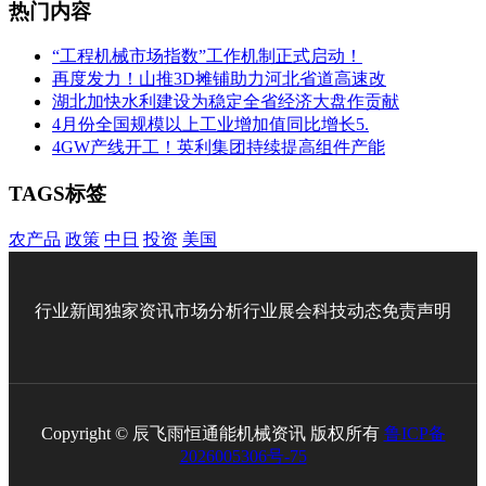
热门内容
“工程机械市场指数”工作机制正式启动！
再度发力！山推3D摊铺助力河北省道高速改
湖北加快水利建设为稳定全省经济大盘作贡献
4月份全国规模以上工业增加值同比增长5.
4GW产线开工！英利集团持续提高组件产能
TAGS标签
农产品
政策
中日
投资
美国
行业新闻
独家资讯
市场分析
行业展会
科技动态
免责声明
Copyright © 辰飞雨恒通能机械资讯 版权所有
鲁ICP备
2026005306号-75