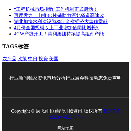
“工程机械市场指数”工作机制正式启动！
再度发力！山推3D摊铺助力河北省道高速改
湖北加快水利建设为稳定全省经济大盘作贡献
4月份全国规模以上工业增加值同比增长5.
4GW产线开工！英利集团持续提高组件产能
TAGS标签
农产品
政策
中日
投资
美国
行业新闻
独家资讯
市场分析
行业展会
科技动态
免责声明
Copyright © 辰飞雨恒通能机械资讯 版权所有
鲁ICP备
2026005306号-75
网站地图