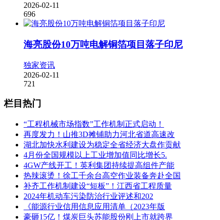
2026-02-11
696
海亮股份10万吨电解铜箔项目落子印尼
独家资讯
2026-02-11
721
栏目热门
“工程机械市场指数”工作机制正式启动！
再度发力！山推3D摊铺助力河北省道高速改
湖北加快水利建设为稳定全省经济大盘作贡献
4月份全国规模以上工业增加值同比增长5.
4GW产线开工！英利集团持续提高组件产能
热辣滚烫！徐工千余台高空作业装备奔赴全国
补齐工作机制建设“短板”！江西省工程质量
2024年机动车污染防治行业评述和202
《能源行业信用信息应用清单（2023年版
豪砸15亿！煤炭巨头苏能股份刚上市就跨界