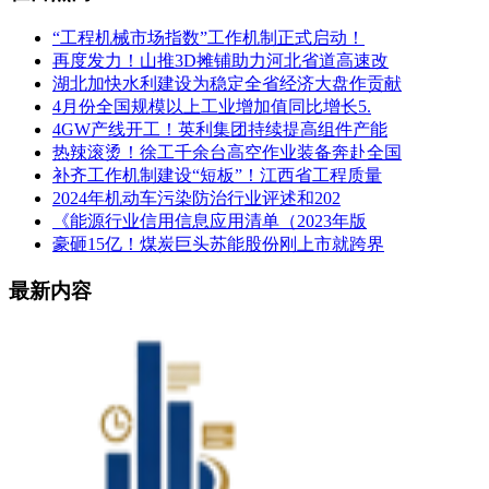
“工程机械市场指数”工作机制正式启动！
再度发力！山推3D摊铺助力河北省道高速改
湖北加快水利建设为稳定全省经济大盘作贡献
4月份全国规模以上工业增加值同比增长5.
4GW产线开工！英利集团持续提高组件产能
热辣滚烫！徐工千余台高空作业装备奔赴全国
补齐工作机制建设“短板”！江西省工程质量
2024年机动车污染防治行业评述和202
《能源行业信用信息应用清单（2023年版
豪砸15亿！煤炭巨头苏能股份刚上市就跨界
最新内容