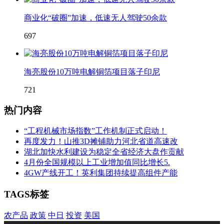
商业化“破圈”加速，低速无人驾驶50余款
697
海亮股份10万吨电解铜箔项目落子印尼
721
热门内容
“工程机械市场指数”工作机制正式启动！
再度发力！山推3D摊铺助力河北省道高速改
湖北加快水利建设为稳定全省经济大盘作贡献
4月份全国规模以上工业增加值同比增长5.
4GW产线开工！英利集团持续提高组件产能
TAGS标签
农产品
政策
中日
投资
美国