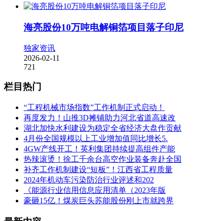
海亮股份10万吨电解铜箔项目落子印尼
独家资讯
2026-02-11
721
栏目热门
“工程机械市场指数”工作机制正式启动！
再度发力！山推3D摊铺助力河北省道高速改
湖北加快水利建设为稳定全省经济大盘作贡献
4月份全国规模以上工业增加值同比增长5.
4GW产线开工！英利集团持续提高组件产能
热辣滚烫！徐工千余台高空作业装备奔赴全国
补齐工作机制建设“短板”！江西省工程质量
2024年机动车污染防治行业评述和202
《能源行业信用信息应用清单（2023年版
豪砸15亿！煤炭巨头苏能股份刚上市就跨界