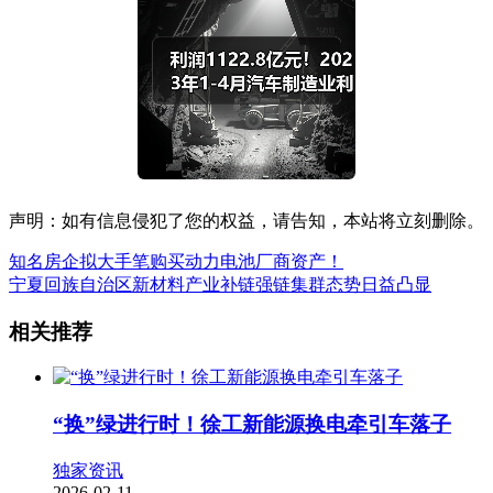
声明：如有信息侵犯了您的权益，请告知，本站将立刻删除。
知名房企拟大手笔购买动力电池厂商资产！
宁夏回族自治区新材料产业补链强链集群态势日益凸显
相关推荐
“换”绿进行时！徐工新能源换电牵引车落子
独家资讯
2026-02-11