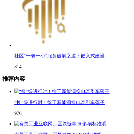
社区“一老一小”服务破解之道：嵌入式建设
814
推荐内容
“换”绿进行时！徐工新能源换电牵引车落子
976