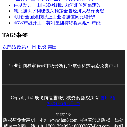
再度发力！山推3D摊铺助力河北省道高速改
湖北加快水利建设为稳定全省经济大盘作贡献
4月份全国规模以上工业增加值同比增长5.
4GW产线开工！英利集团持续提高组件产能
TAGS标签
农产品
政策
中日
投资
美国
行业新闻
独家资讯
市场分析
行业展会
科技动态
免责声明
Copyright © 辰飞雨恒通能机械资讯 版权所有
鲁ICP备
2026005306号-75
网站地图
版权与免责声明：本站 www.htn8.com 内容若涉及版权、出处
或展示问题，请联系 18691394093 / 80893057@qq.com，我们