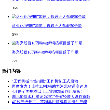
964
商业化“破圈”加速，低速无人驾驶50余款
699
海亮股份10万吨电解铜箔项目落子印尼
721
热门内容
“工程机械市场指数”工作机制正式启动！
再度发力！山推3D摊铺助力河北省道高速改
4月份全国规模以上工业增加值同比增长5.
湖北加快水利建设为稳定全省经济大盘作贡献
4GW产线开工！英利集团持续提高组件产能