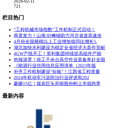
2026-02-11
721
栏目热门
“工程机械市场指数”工作机制正式启动！
再度发力！山推3D摊铺助力河北省道高速改
4月份全国规模以上工业增加值同比增长5.
湖北加快水利建设为稳定全省经济大盘作贡献
4GW产线开工！英利集团持续提高组件产能
热辣滚烫！徐工千余台高空作业装备奔赴全国
《能源行业信用信息应用清单（2023年版
补齐工作机制建设“短板”！江西省工程质量
2024年机动车污染防治行业评述和202
豪砸15亿！煤炭巨头苏能股份刚上市就跨界
最新内容