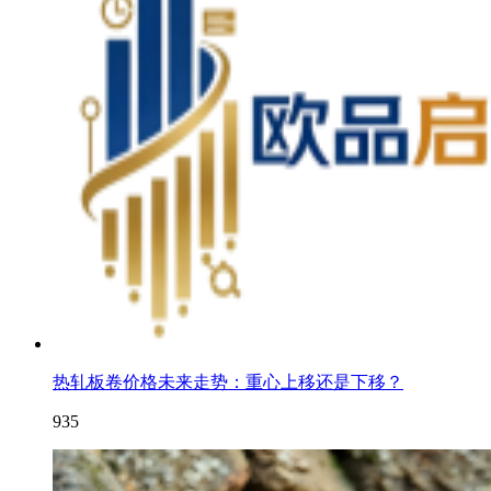
热轧板卷价格未来走势：重心上移还是下移？
935