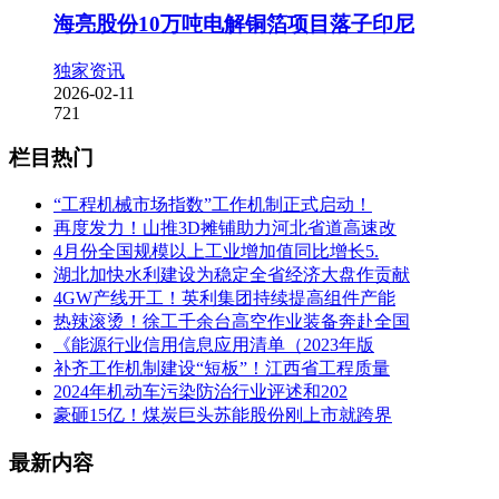
海亮股份10万吨电解铜箔项目落子印尼
独家资讯
2026-02-11
721
栏目热门
“工程机械市场指数”工作机制正式启动！
再度发力！山推3D摊铺助力河北省道高速改
4月份全国规模以上工业增加值同比增长5.
湖北加快水利建设为稳定全省经济大盘作贡献
4GW产线开工！英利集团持续提高组件产能
热辣滚烫！徐工千余台高空作业装备奔赴全国
《能源行业信用信息应用清单（2023年版
补齐工作机制建设“短板”！江西省工程质量
2024年机动车污染防治行业评述和202
豪砸15亿！煤炭巨头苏能股份刚上市就跨界
最新内容