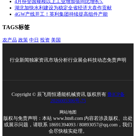
4月份全国规模以上工业增加值同比增长5.
湖北加快水利建设为稳定全省经济大盘作贡献
4GW产线开工！英利集团持续提高组件产能
TAGS标签
农产品
政策
中日
投资
美国
行业新闻
独家资讯
市场分析
行业展会
科技动态
免责声明
Copyright © 辰飞雨恒通能机械资讯 版权所有
鲁ICP备
2026005306号-75
网站地图
版权与免责声明：本站 www.htn8.com 内容若涉及版权、出处
或展示问题，请联系 18691394093 / 80893057@qq.com，我们
会尽快核实处理。