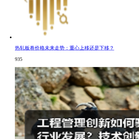
热轧板卷价格未来走势：重心上移还是下移？
935