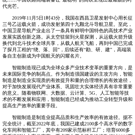
代光芒。
2019年11月5日1时43分，我国在西昌卫星发射中心用长征
三号乙运载火箭，成功发射第四十九颗北斗导航卫星。至此，
中国卫星导航产业走出了一条具有鲜明中国特色的高技术产业
发展实践创新之路。从太空驻留到火星探测，从运载火箭升级
换代到北斗技术全球共享，从载人航天飞船，再到中国已完成
了探月工程的“绕、落、回”，后续还有“勘、研、建”，高端装
备自主创新成为中国航天的闪耀名片。
智能制造现已成为全球众多产业技术变革的重要方向，是
未来国际竞争的制高点。作为制造强国建设的主攻方向，智能
制造是制造业实现质的有效提升和量的合理增长的有效途径，
对于加快发展现代产业体系、巩固壮大实体经济具有非常重要
的意义。随着物联网、大数据、云计算、5G、人工智能等技
术的不断发展和应用，智能制造已经成为推动工业转型升级和
提高生产效率的重要手段。
智能制造是制造业提高品质和生产效率的有效途径。据不
完全统计，截至2022年底，我国已建成2100多个高水平的数字
化车间和智能工厂，其中有209家示范标杆工厂；培育6000多