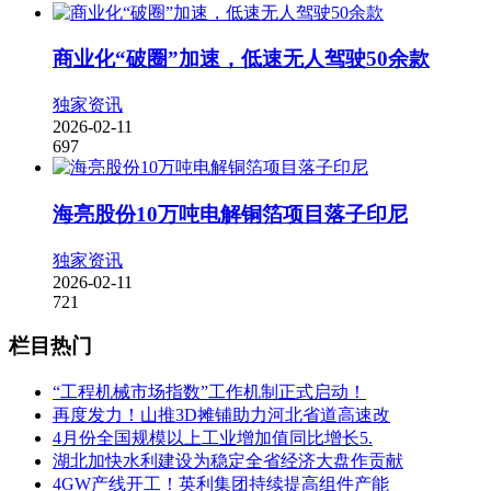
商业化“破圈”加速，低速无人驾驶50余款
独家资讯
2026-02-11
697
海亮股份10万吨电解铜箔项目落子印尼
独家资讯
2026-02-11
721
栏目热门
“工程机械市场指数”工作机制正式启动！
再度发力！山推3D摊铺助力河北省道高速改
4月份全国规模以上工业增加值同比增长5.
湖北加快水利建设为稳定全省经济大盘作贡献
4GW产线开工！英利集团持续提高组件产能