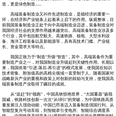
造，更是绿色制造......
高端装备制造业又叫作先进制造业，是稳经济的重要一
环，在经济和产业链条上起着承上启下的作用。纵观整体，目
前我国装备制造业正处于向中高端制造业迈进，装备制造业对
我国经济社会的支撑作用越来越突出。高端装备制造业涉及多
个行业，其中包括航空航天、高速铁路、核电、大型水利设
备、海洋工程装备以及新能源等，具有高技术门槛、产业链
长、资金需求大等特点。
我国正致力于“制造”升级“智造”，其中，高端装备作为重
要制造产业之一，对我国制造业升级起到关键性作用。长期以
来，我国依靠“引进-落后-再引进”的模式发展，使我国在知识
技术密集、附加值高的高精尖领域一直受制于人。随着国家对
战略新兴产业的重视和政策上对创新的鼓励与支持，使我国高
端装备制造产业取得了瞩目的成就。
从“追赶”到“领跑”，中国高铁惊艳世界，“大国重器”扬我
国威，铁路科技创新一次次“从0到1”的突破，为中国铁路高质
量发展注入强劲动能，中国已昂首迈入装备制造强国行列。从
智能型复兴号动车组，到智能牵引变电所、智能综合调度系
统……中国铁路高端装备让“最聪明”的高铁呈现出最耀眼的时