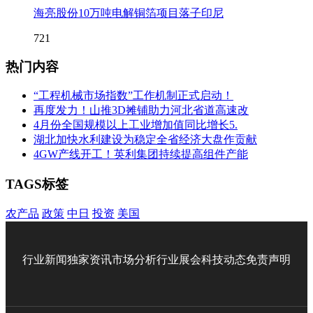
海亮股份10万吨电解铜箔项目落子印尼
721
热门内容
“工程机械市场指数”工作机制正式启动！
再度发力！山推3D摊铺助力河北省道高速改
4月份全国规模以上工业增加值同比增长5.
湖北加快水利建设为稳定全省经济大盘作贡献
4GW产线开工！英利集团持续提高组件产能
TAGS标签
农产品
政策
中日
投资
美国
行业新闻
独家资讯
市场分析
行业展会
科技动态
免责声明