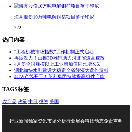
海亮股份10万吨电解铜箔项目落子印尼
722
热门内容
“工程机械市场指数”工作机制正式启动！
再度发力！山推3D摊铺助力河北省道高速改
4月份全国规模以上工业增加值同比增长5.
湖北加快水利建设为稳定全省经济大盘作贡献
4GW产线开工！英利集团持续提高组件产能
TAGS标签
农产品
政策
中日
投资
美国
行业新闻
独家资讯
市场分析
行业展会
科技动态
免责声明