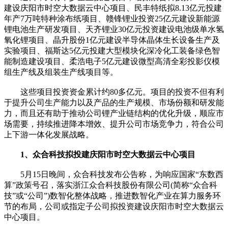
建设庆阳市时空大数据云中心项目、民丰特纸拟8.13亿元投建
年产7万吨特种涂布纸项目、赣锋锂业投资25亿元建设新能源
锂电池生产研发项目、天齐锂业30亿元投资建设电池级单水氢
氧化锂项目、晶升股份1亿元建设半导体晶体生长设备生产及
实验项目、福斯达5亿元投建大型模块化深冷化工装备绿色智
能制造建设项目、柔浩电子5亿元建设微型高清全彩投影仪模
组生产线及组装生产线项目等。
这些项目投资资金累计约80多亿元。项目的投资不但有利
于提升公司生产能力以及产品的生产规模、市场份额和研发能
力，而且还有助于推动公司锂产业链结构的优化升级，顺应市
场需要，持续推进降本增效、提升公司市场竞争力，符合公司
上下游一体化发展战略。
1、众合科技拟投建庆阳市时空大数据云中心项目
5月15日晚间，众合科技发布公告称，为响应国家“东数西
算”政策号召，落实浙江众合科技股份有限公司(简称“众合科
技”或“公司”)数智化整体战略，推进数智化产业在算力服务环
节的布局，公司或指定子公司拟投资建设庆阳市时空大数据云
中心项目。