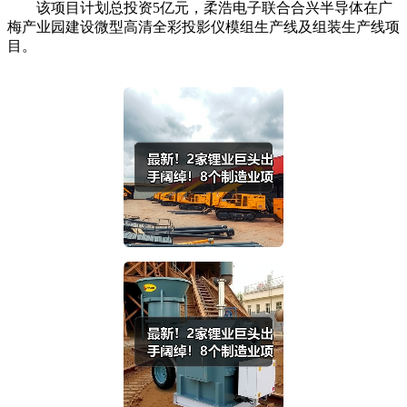
该项目计划总投资5亿元，柔浩电子联合合兴半导体在广
梅产业园建设微型高清全彩投影仪模组生产线及组装生产线项
目。