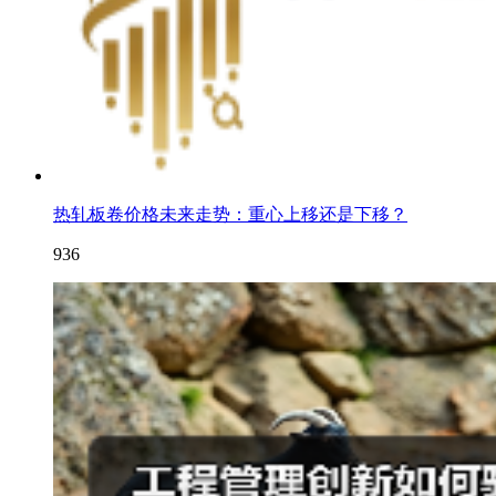
热轧板卷价格未来走势：重心上移还是下移？
936