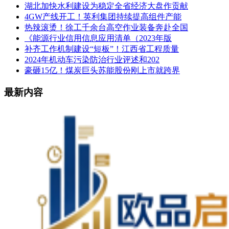
湖北加快水利建设为稳定全省经济大盘作贡献
4GW产线开工！英利集团持续提高组件产能
热辣滚烫！徐工千余台高空作业装备奔赴全国
《能源行业信用信息应用清单（2023年版
补齐工作机制建设“短板”！江西省工程质量
2024年机动车污染防治行业评述和202
豪砸15亿！煤炭巨头苏能股份刚上市就跨界
最新内容