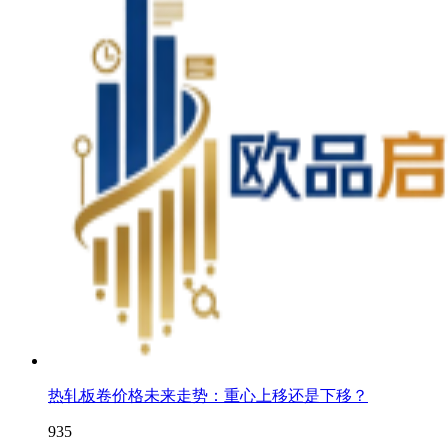
热轧板卷价格未来走势：重心上移还是下移？
935