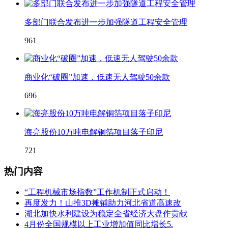
多部门联合发布进一步加强隧道工程安全管理
961
商业化“破圈”加速，低速无人驾驶50余款
696
海亮股份10万吨电解铜箔项目落子印尼
721
热门内容
“工程机械市场指数”工作机制正式启动！
再度发力！山推3D摊铺助力河北省道高速改
湖北加快水利建设为稳定全省经济大盘作贡献
4月份全国规模以上工业增加值同比增长5.