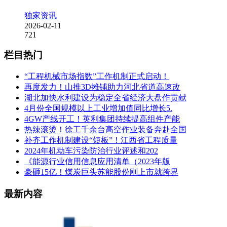
独家资讯
2026-02-11
721
栏目热门
“工程机械市场指数”工作机制正式启动！
再度发力！山推3D摊铺助力河北省道高速改
湖北加快水利建设为稳定全省经济大盘作贡献
4月份全国规模以上工业增加值同比增长5.
4GW产线开工！英利集团持续提高组件产能
热辣滚烫！徐工千余台高空作业装备奔赴全国
补齐工作机制建设“短板”！江西省工程质量
2024年机动车污染防治行业评述和202
《能源行业信用信息应用清单（2023年版
豪砸15亿！煤炭巨头苏能股份刚上市就跨界
最新内容