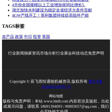
4月份全国规模以上工业增加值同比增长5.
湖北加快水利建设为稳定全省经济大盘作贡献
4GW产线开工！英利集团持续提高组件产能
TAGS标签
农产品
政策
中日
投资
美国
行业新闻
独家资讯
市场分析
行业展会
科技动态
免责声明
Copyright © 辰飞雨恒通能机械资讯 版权所有
鲁ICP备
2026005306号-75
网站地图
版权与免责声明：本站 www.htn8.com 内容若涉及版权、出处
或展示问题，请联系 18691394093 / 80893057@qq.com，我们
会尽快核实处理。