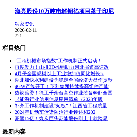
海亮股份10万吨电解铜箔项目落子印尼
独家资讯
2026-02-11
721
栏目热门
“工程机械市场指数”工作机制正式启动！
再度发力！山推3D摊铺助力河北省道高速改
4月份全国规模以上工业增加值同比增长5.
湖北加快水利建设为稳定全省经济大盘作贡献
4GW产线开工！英利集团持续提高组件产能
热辣滚烫！徐工千余台高空作业装备奔赴全国
《能源行业信用信息应用清单（2023年版
补齐工作机制建设“短板”！江西省工程质量
2024年机动车污染防治行业评述和202
豪砸15亿！煤炭巨头苏能股份刚上市就跨界
最新内容