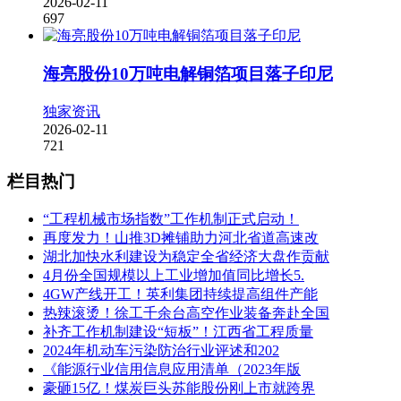
2026-02-11
697
海亮股份10万吨电解铜箔项目落子印尼
独家资讯
2026-02-11
721
栏目热门
“工程机械市场指数”工作机制正式启动！
再度发力！山推3D摊铺助力河北省道高速改
湖北加快水利建设为稳定全省经济大盘作贡献
4月份全国规模以上工业增加值同比增长5.
4GW产线开工！英利集团持续提高组件产能
热辣滚烫！徐工千余台高空作业装备奔赴全国
补齐工作机制建设“短板”！江西省工程质量
2024年机动车污染防治行业评述和202
《能源行业信用信息应用清单（2023年版
豪砸15亿！煤炭巨头苏能股份刚上市就跨界