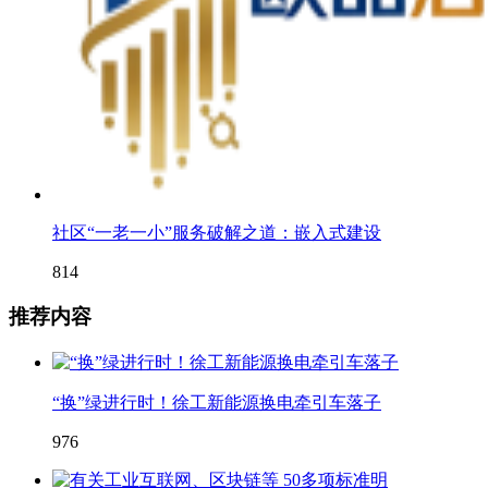
社区“一老一小”服务破解之道：嵌入式建设
814
推荐内容
“换”绿进行时！徐工新能源换电牵引车落子
976