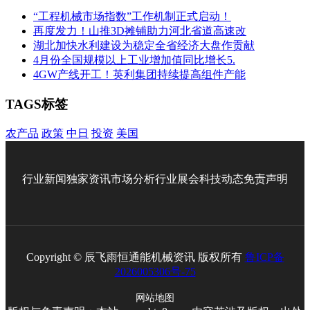
“工程机械市场指数”工作机制正式启动！
再度发力！山推3D摊铺助力河北省道高速改
湖北加快水利建设为稳定全省经济大盘作贡献
4月份全国规模以上工业增加值同比增长5.
4GW产线开工！英利集团持续提高组件产能
TAGS标签
农产品
政策
中日
投资
美国
行业新闻
独家资讯
市场分析
行业展会
科技动态
免责声明
Copyright © 辰飞雨恒通能机械资讯 版权所有
鲁ICP备
2026005306号-75
网站地图