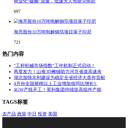
商业化“破圈”加速，低速无人驾驶50余款
697
海亮股份10万吨电解铜箔项目落子印尼
721
热门内容
“工程机械市场指数”工作机制正式启动！
再度发力！山推3D摊铺助力河北省道高速改
湖北加快水利建设为稳定全省经济大盘作贡献
4月份全国规模以上工业增加值同比增长5.
4GW产线开工！英利集团持续提高组件产能
TAGS标签
农产品
政策
中日
投资
美国