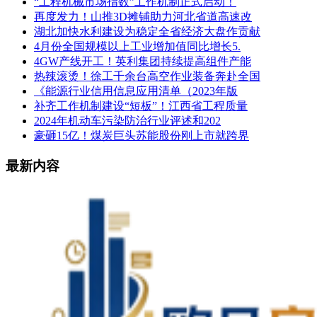
“工程机械市场指数”工作机制正式启动！
再度发力！山推3D摊铺助力河北省道高速改
湖北加快水利建设为稳定全省经济大盘作贡献
4月份全国规模以上工业增加值同比增长5.
4GW产线开工！英利集团持续提高组件产能
热辣滚烫！徐工千余台高空作业装备奔赴全国
《能源行业信用信息应用清单（2023年版
补齐工作机制建设“短板”！江西省工程质量
2024年机动车污染防治行业评述和202
豪砸15亿！煤炭巨头苏能股份刚上市就跨界
最新内容