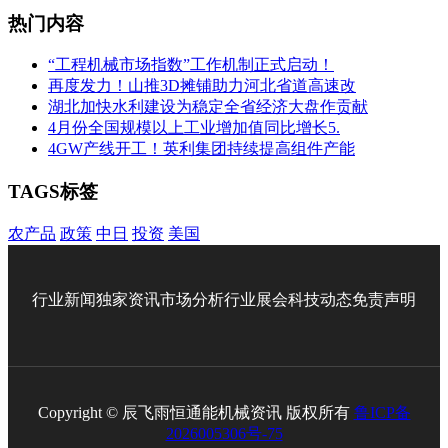
热门内容
“工程机械市场指数”工作机制正式启动！
再度发力！山推3D摊铺助力河北省道高速改
湖北加快水利建设为稳定全省经济大盘作贡献
4月份全国规模以上工业增加值同比增长5.
4GW产线开工！英利集团持续提高组件产能
TAGS标签
农产品
政策
中日
投资
美国
行业新闻
独家资讯
市场分析
行业展会
科技动态
免责声明
Copyright © 辰飞雨恒通能机械资讯 版权所有
鲁ICP备
2026005306号-75