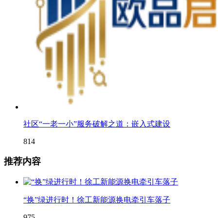
社区“一老一小”服务破解之道：嵌入式建设
814
推荐内容
“换”绿进行时！徐工新能源换电牵引车落子
975