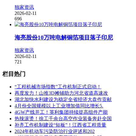
独家资讯
2026-02-11
696
海亮股份10万吨电解铜箔项目落子印尼
独家资讯
2026-02-11
721
栏目热门
“工程机械市场指数”工作机制正式启动！
再度发力！山推3D摊铺助力河北省道高速改
湖北加快水利建设为稳定全省经济大盘作贡献
4月份全国规模以上工业增加值同比增长5.
4GW产线开工！英利集团持续提高组件产能
热辣滚烫！徐工千余台高空作业装备奔赴全国
补齐工作机制建设“短板”！江西省工程质量
2024年机动车污染防治行业评述和202