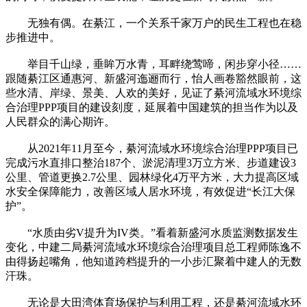
无独有偶。在綦江，一个关系千家万户的民生工程也在稳
步推进中。
举目千山绿，垂眸万水青，耳畔绕莺啼，闲步穿小径……
跟随綦江区通惠河、新盛河迤逦而行，怡人画卷豁然眼前，这
些水清、岸绿、景美、人欢的美好，见证了綦河流域水环境综
合治理PPP项目的建设刻度，延展着中国建筑的担当作为以及
人民群众的满心期许。
从2021年11月至今，綦河流域水环境综合治理PPP项目已
完成污水直排口整治187个、淤泥清理3万立方米、步道建设3
公里、管道更换2.7公里、园林绿化4万平方米，大力提高区域
水安全保障能力，改善区域人居水环境，有效促进“长江大保
护”。
“水质由劣V提升为IV类。”看着新盛河水质监测数据发生
变化，中建二局綦河流域水环境综合治理项目总工程师陈逸不
由得扬起嘴角，他知道跨档提升的一小步汇聚着中建人的无数
汗珠。
无论是大田湾体育场保护与利用工程，还是綦河流域水环