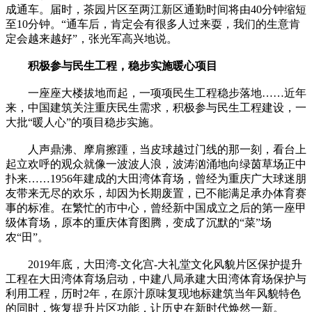
成通车。届时，茶园片区至两江新区通勤时间将由40分钟缩短
至10分钟。“通车后，肯定会有很多人过来耍，我们的生意肯
定会越来越好”，张光军高兴地说。
积极参与民生工程，稳步实施暖心项目
一座座大楼拔地而起，一项项民生工程稳步落地……近年
来，中国建筑关注重庆民生需求，积极参与民生工程建设，一
大批“暖人心”的项目稳步实施。
人声鼎沸、摩肩擦踵，当皮球越过门线的那一刻，看台上
起立欢呼的观众就像一波波人浪，波涛汹涌地向绿茵草场正中
扑来……1956年建成的大田湾体育场，曾经为重庆广大球迷朋
友带来无尽的欢乐，却因为长期废置，已不能满足承办体育赛
事的标准。在繁忙的市中心，曾经新中国成立之后的第一座甲
级体育场，原本的重庆体育图腾，变成了沉默的“菜”场
农“田”。
2019年底，大田湾-文化宫-大礼堂文化风貌片区保护提升
工程在大田湾体育场启动，中建八局承建大田湾体育场保护与
利用工程，历时2年，在原汁原味复现地标建筑当年风貌特色
的同时，恢复提升片区功能，让历史在新时代焕然一新。