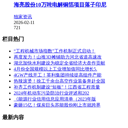
海亮股份10万吨电解铜箔项目落子印尼
独家资讯
2026-02-11
721
栏目热门
“工程机械市场指数”工作机制正式启动！
再度发力！山推3D摊铺助力河北省道高速改
湖北加快水利建设为稳定全省经济大盘作贡献
4月份全国规模以上工业增加值同比增长5.
4GW产线开工！英利集团持续提高组件产能
热辣滚烫！徐工千余台高空作业装备奔赴全国
补齐工作机制建设“短板”！江西省工程质量
2024年机动车污染防治行业评述和202
《能源行业信用信息应用清单（2023年版
豪砸15亿！煤炭巨头苏能股份刚上市就跨界
最新内容