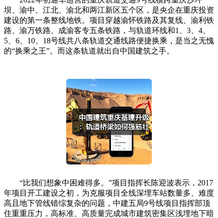
坝、渝中、江北、渝北和两江新区五个区，是央企在重庆投资
建设的第一条整线地铁。项目穿越渝怀铁路及其复线、渝利铁
路、渝万铁路、成渝客专五条铁路，与轨道环线和1、3、4、
5、6、10、18号线共八条轨道交通线路便捷换乘，是当之无愧
的“换乘之王”。而这条轨道就出自中国建筑之手。
“比我们想象中困难得多。”项目指挥长陈迎波表示，2017
年项目开工建设之初，为克服项目全线深埋车站数量多、难度
高且地下管线错综复杂的问题，中建五局9号线项目指挥部顶
住重重压力，高标准、高质量完成城市建筑密集区浅埋地下暗