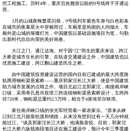
挖工程施工。历时4年，重庆百姓翘首以盼的9号线终于开通运
营。
3月的山城夜晚繁星闪烁，9号线列车紫色车身与白色彩条
在城市的夜幕星火中穿梭而过，车厢里是热闹的人间烟火，车
厢外是山城的璀璨灯光，中国建筑以基础设施项目为笔，勾勒
出新时代欣欣向荣的美好画卷。
大江之门、通江达海。对于因“江”而生的重庆来说，跨江
大桥是城市生长的引擎。在轨道交通建设之外，中国建筑也以
优质施工建设，跨江翻山建造民生之桥。
由中国建筑投资建设运营的国内目前已建成的最大跨度路
轨两用钢桁梁悬索桥——重庆郭家沱长江大桥，便是中国建筑
助力城市发展的点睛之作。项目北起江北郭家沱，南接南岸峡
口镇，采用单孔悬吊双塔三跨连续钢桁梁悬索桥设计，主跨跨
径720米，钢桁梁总重约2.5万吨，相当于4座埃菲尔铁塔。
家住南岸峡口镇的张光军经营着一家农家乐。“原来从峡
口到江北只能靠轮渡和绕路，从来没有想到过有一天几分钟就
能过江。”谈及郭家沱长江大桥，他满脸喜悦。目前，郭家沱
长江大桥六纵线南段项目还在施工建设中，预计今年三季度建