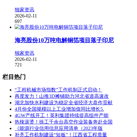
独家资讯
2026-02-11
697
海亮股份10万吨电解铜箔项目落子印尼
独家资讯
2026-02-11
721
栏目热门
“工程机械市场指数”工作机制正式启动！
再度发力！山推3D摊铺助力河北省道高速改
湖北加快水利建设为稳定全省经济大盘作贡献
4月份全国规模以上工业增加值同比增长5.
4GW产线开工！英利集团持续提高组件产能
热辣滚烫！徐工千余台高空作业装备奔赴全国
《能源行业信用信息应用清单（2023年版
补齐工作机制建设“短板”！江西省工程质量