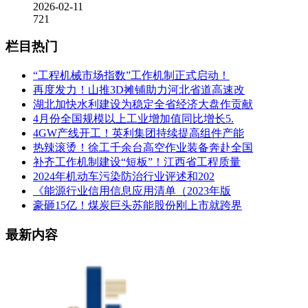
2026-02-11
721
栏目热门
“工程机械市场指数”工作机制正式启动！
再度发力！山推3D摊铺助力河北省道高速改
湖北加快水利建设为稳定全省经济大盘作贡献
4月份全国规模以上工业增加值同比增长5.
4GW产线开工！英利集团持续提高组件产能
热辣滚烫！徐工千余台高空作业装备奔赴全国
补齐工作机制建设“短板”！江西省工程质量
2024年机动车污染防治行业评述和202
《能源行业信用信息应用清单（2023年版
豪砸15亿！煤炭巨头苏能股份刚上市就跨界
最新内容