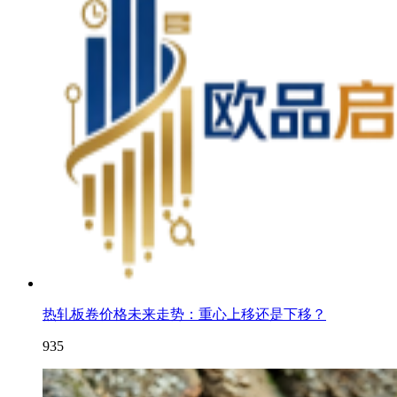
热轧板卷价格未来走势：重心上移还是下移？
935