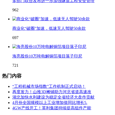
多部门联合发布进一步加强隧道工程安全管理
962
商业化“破圈”加速，低速无人驾驶50余款
697
海亮股份10万吨电解铜箔项目落子印尼
721
热门内容
“工程机械市场指数”工作机制正式启动！
再度发力！山推3D摊铺助力河北省道高速改
湖北加快水利建设为稳定全省经济大盘作贡献
4月份全国规模以上工业增加值同比增长5.
4GW产线开工！英利集团持续提高组件产能