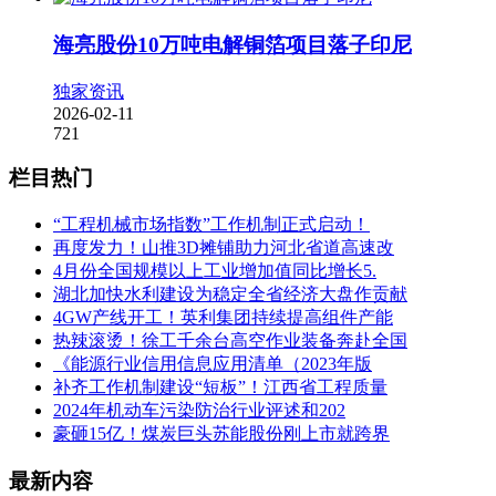
海亮股份10万吨电解铜箔项目落子印尼
独家资讯
2026-02-11
721
栏目热门
“工程机械市场指数”工作机制正式启动！
再度发力！山推3D摊铺助力河北省道高速改
4月份全国规模以上工业增加值同比增长5.
湖北加快水利建设为稳定全省经济大盘作贡献
4GW产线开工！英利集团持续提高组件产能
热辣滚烫！徐工千余台高空作业装备奔赴全国
《能源行业信用信息应用清单（2023年版
补齐工作机制建设“短板”！江西省工程质量
2024年机动车污染防治行业评述和202
豪砸15亿！煤炭巨头苏能股份刚上市就跨界
最新内容