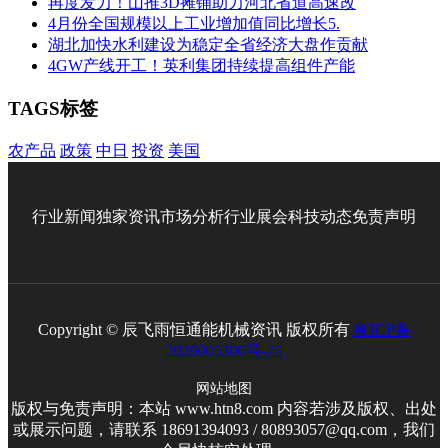
再度发力！山推3D摊铺助力河北省道高速改
4月份全国规模以上工业增加值同比增长5.
湖北加快水利建设为稳定全省经济大盘作贡献
4GW产线开工！英利集团持续提高组件产能
TAGS标签
农产品
政策
中日
投资
美国
行业新闻
独家资讯
市场分析
行业展会
科技动态
免责声明
Copyright © 辰飞雨恒通能机械资讯 版权所有
鲁ICP备
2026005306号-75
网站地图
版权与免责声明：本站 www.htn8.com 内容若涉及版权、出处
或展示问题，请联系 18691394093 / 80893057@qq.com，我们