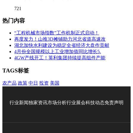
721
热门内容
“工程机械市场指数”工作机制正式启动！
再度发力！山推3D摊铺助力河北省道高速改
湖北加快水利建设为稳定全省经济大盘作贡献
4月份全国规模以上工业增加值同比增长5.
4GW产线开工！英利集团持续提高组件产能
TAGS标签
农产品
政策
中日
投资
美国
行业新闻
独家资讯
市场分析
行业展会
科技动态
免责声明