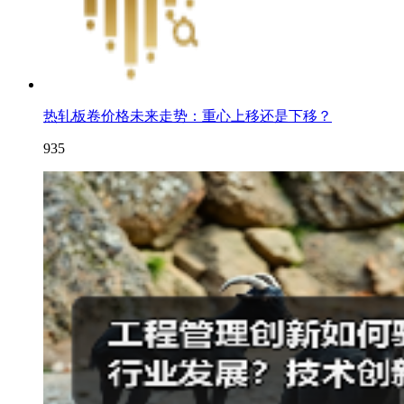
热轧板卷价格未来走势：重心上移还是下移？
935