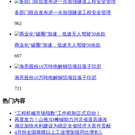
多部门联合发布进一步加强隧道工程安全管理
962
商业化“破圈”加速，低速无人驾驶50余款
697
海亮股份10万吨电解铜箔项目落子印尼
721
热门内容
“工程机械市场指数”工作机制正式启动！
再度发力！山推3D摊铺助力河北省道高速改
湖北加快水利建设为稳定全省经济大盘作贡献
4月份全国规模以上工业增加值同比增长5.