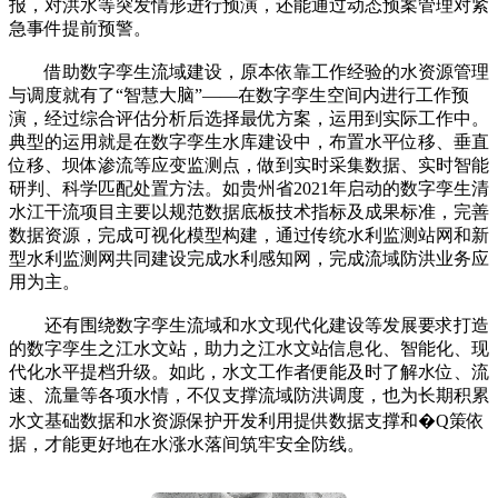
报，对洪水等突发情形进行预演，还能通过动态预案管理对紧
急事件提前预警。
借助数字孪生流域建设，原本依靠工作经验的水资源管理
与调度就有了“智慧大脑”——在数字孪生空间内进行工作预
演，经过综合评估分析后选择最优方案，运用到实际工作中。
典型的运用就是在数字孪生水库建设中，布置水平位移、垂直
位移、坝体渗流等应变监测点，做到实时采集数据、实时智能
研判、科学匹配处置方法。如贵州省2021年启动的数字孪生清
水江干流项目主要以规范数据底板技术指标及成果标准，完善
数据资源，完成可视化模型构建，通过传统水利监测站网和新
型水利监测网共同建设完成水利感知网，完成流域防洪业务应
用为主。
还有围绕数字孪生流域和水文现代化建设等发展要求打造
的数字孪生之江水文站，助力之江水文站信息化、智能化、现
代化水平提档升级。如此，水文工作者便能及时了解水位、流
速、流量等各项水情，不仅支撑流域防洪调度，也为长期积累
水文基础数据和水资源保护开发利用提供数据支撑和�Q策依
据，才能更好地在水涨水落间筑牢安全防线。