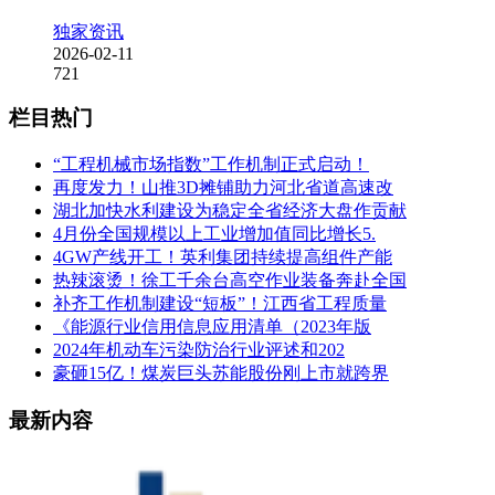
独家资讯
2026-02-11
721
栏目热门
“工程机械市场指数”工作机制正式启动！
再度发力！山推3D摊铺助力河北省道高速改
湖北加快水利建设为稳定全省经济大盘作贡献
4月份全国规模以上工业增加值同比增长5.
4GW产线开工！英利集团持续提高组件产能
热辣滚烫！徐工千余台高空作业装备奔赴全国
补齐工作机制建设“短板”！江西省工程质量
《能源行业信用信息应用清单（2023年版
2024年机动车污染防治行业评述和202
豪砸15亿！煤炭巨头苏能股份刚上市就跨界
最新内容