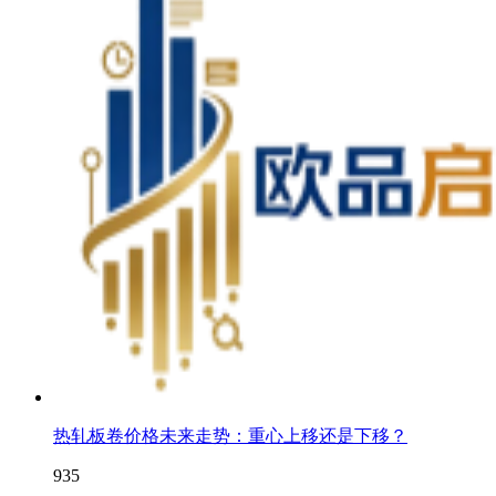
热轧板卷价格未来走势：重心上移还是下移？
935