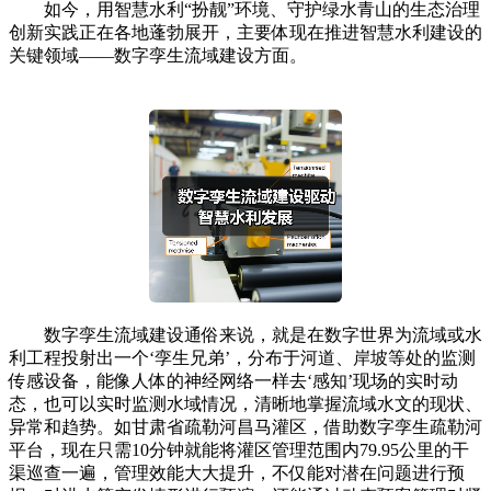
如今，用智慧水利“扮靓”环境、守护绿水青山的生态治理
创新实践正在各地蓬勃展开，主要体现在推进智慧水利建设的
关键领域——数字孪生流域建设方面。
数字孪生流域建设通俗来说，就是在数字世界为流域或水
利工程投射出一个‘孪生兄弟’，分布于河道、岸坡等处的监测
传感设备，能像人体的神经网络一样去‘感知’现场的实时动
态，也可以实时监测水域情况，清晰地掌握流域水文的现状、
异常和趋势。如甘肃省疏勒河昌马灌区，借助数字孪生疏勒河
平台，现在只需10分钟就能将灌区管理范围内79.95公里的干
渠巡查一遍，管理效能大大提升，不仅能对潜在问题进行预