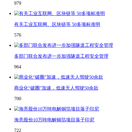
979
有关工业互联网、区块链等 50多项标准明
576
多部门联合发布进一步加强隧道工程安全管理
964
商业化“破圈”加速，低速无人驾驶50余款
700
海亮股份10万吨电解铜箔项目落子印尼
722