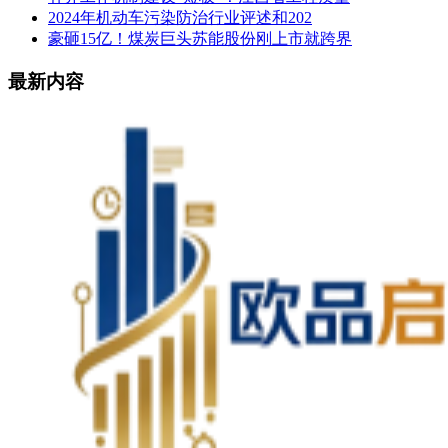
2024年机动车污染防治行业评述和202
豪砸15亿！煤炭巨头苏能股份刚上市就跨界
最新内容