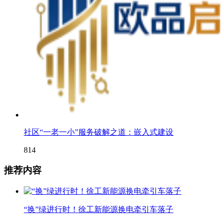
社区“一老一小”服务破解之道：嵌入式建设
814
推荐内容
“换”绿进行时！徐工新能源换电牵引车落子