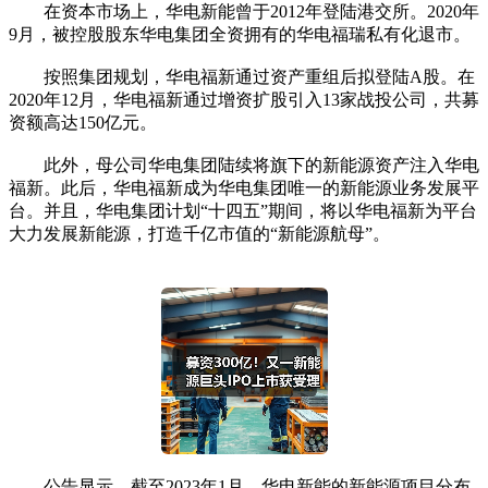
在资本市场上，华电新能曾于2012年登陆港交所。2020年
9月，被控股股东华电集团全资拥有的华电福瑞私有化退市。
按照集团规划，华电福新通过资产重组后拟登陆A股。在
2020年12月，华电福新通过增资扩股引入13家战投公司，共募
资额高达150亿元。
此外，母公司华电集团陆续将旗下的新能源资产注入华电
福新。此后，华电福新成为华电集团唯一的新能源业务发展平
台。并且，华电集团计划“十四五”期间，将以华电福新为平台
大力发展新能源，打造千亿市值的“新能源航母”。
公告显示，截至2023年1月，华电新能的新能源项目分布