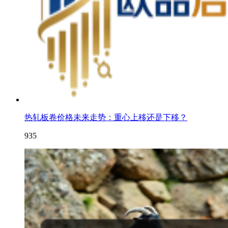
热轧板卷价格未来走势：重心上移还是下移？
935