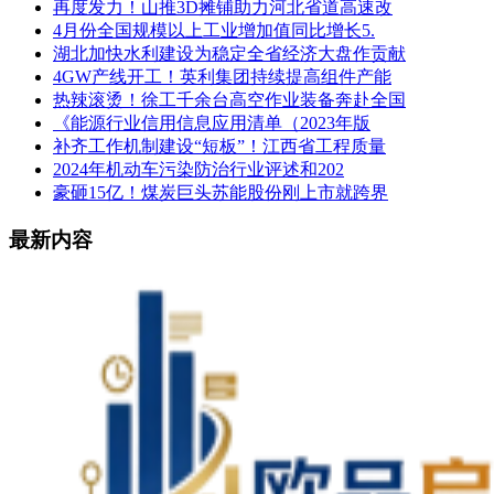
再度发力！山推3D摊铺助力河北省道高速改
4月份全国规模以上工业增加值同比增长5.
湖北加快水利建设为稳定全省经济大盘作贡献
4GW产线开工！英利集团持续提高组件产能
热辣滚烫！徐工千余台高空作业装备奔赴全国
《能源行业信用信息应用清单（2023年版
补齐工作机制建设“短板”！江西省工程质量
2024年机动车污染防治行业评述和202
豪砸15亿！煤炭巨头苏能股份刚上市就跨界
最新内容