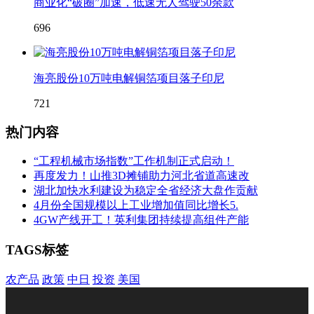
商业化“破圈”加速，低速无人驾驶50余款
696
海亮股份10万吨电解铜箔项目落子印尼
721
热门内容
“工程机械市场指数”工作机制正式启动！
再度发力！山推3D摊铺助力河北省道高速改
湖北加快水利建设为稳定全省经济大盘作贡献
4月份全国规模以上工业增加值同比增长5.
4GW产线开工！英利集团持续提高组件产能
TAGS标签
农产品
政策
中日
投资
美国