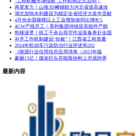
“工程机械市场指数”工作机制正式启动！
再度发力！山推3D摊铺助力河北省道高速改
湖北加快水利建设为稳定全省经济大盘作贡献
4月份全国规模以上工业增加值同比增长5.
4GW产线开工！英利集团持续提高组件产能
热辣滚烫！徐工千余台高空作业装备奔赴全国
补齐工作机制建设“短板”！江西省工程质量
2024年机动车污染防治行业评述和202
《能源行业信用信息应用清单（2023年版
豪砸15亿！煤炭巨头苏能股份刚上市就跨界
最新内容