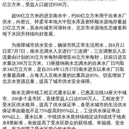
亿立方米，受益人口超过8500万。
超90亿立方米的进京南水中，约60亿立方米用于自来水厂
供水，向密云、怀柔等本地大中型水库及密怀顺水源地存蓄超
22亿立方米，其余向城市河湖补水。北京市水源地生态修复和
地下水回升持续向好发展。
为保障城市供水安全，确保市民正常生活用水，自6月22
日至7月7日，南水北调水入京进行“三连调”，三次调整后入京
流量由计划的30立方米每秒调增至46立方米每秒，目前日进京
水量达398万立方米。13座接纳南水北调水的自来水厂日均取
水340万立方米，是自2014年12月27日南水进京以来水厂日取
水量最高峰，占每天入京南水量的比重高达85%。切实增加了
北京水资源总量，提高了城市供水安全保障。
南水北调中线工程正式通水以来，已惠及沿线24座大中城
市、200多个县市区，直接受益人口达8500万人。工程改变了
受水区供水格局，提高了供水保证率，各受水城市的生活供水
保证率由最低不足75%提高到95%以上，工业供水保证率达
90%以上。通水以来，中线供水水质持续稳定达到或优于地表
水Ⅱ类标准，有效提高了受水区群众的获得感、幸福感、安全
感，有力保障了受水区群众饮水安全。