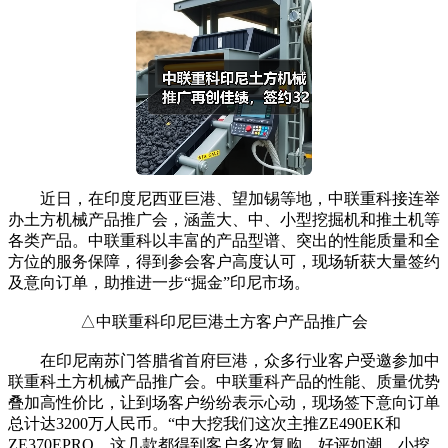
近日，在印度尼西亚巨港、望加锡等地，中联重科接连举
办土方机械产品推广会，涵盖大、中、小型挖掘机和推土机等
各类产品。中联重科以丰富的产品型谱、突出的性能质量和全
方位的服务保障，得到参会客户高度认可，现场斩获大量签约
及意向订单，助推进一步“掘金”印尼市场。
△中联重科印尼巨港土方客户产品推广会
在印尼南苏门答腊省首府巨港，众多行业客户受邀参加中
联重科土方机械产品推广会。中联重科产品的性能、质量优势
叠加高性价比，让到场客户纷纷表示心动，现场签下意向订单
总计达3200万人民币。“中大挖我们这次主推ZE490EK和
ZE370EPRO，这几款都得到客户多次复购，好评如潮。小挖