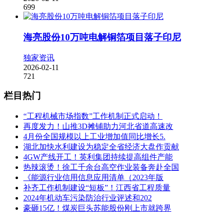
699
海亮股份10万吨电解铜箔项目落子印尼
独家资讯
2026-02-11
721
栏目热门
“工程机械市场指数”工作机制正式启动！
再度发力！山推3D摊铺助力河北省道高速改
4月份全国规模以上工业增加值同比增长5.
湖北加快水利建设为稳定全省经济大盘作贡献
4GW产线开工！英利集团持续提高组件产能
热辣滚烫！徐工千余台高空作业装备奔赴全国
《能源行业信用信息应用清单（2023年版
补齐工作机制建设“短板”！江西省工程质量
2024年机动车污染防治行业评述和202
豪砸15亿！煤炭巨头苏能股份刚上市就跨界