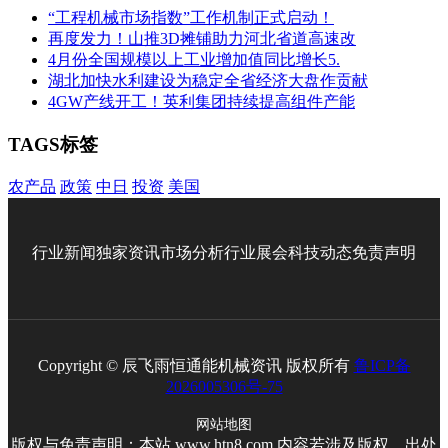
“工程机械市场指数”工作机制正式启动！
再度发力！山推3D摊铺助力河北省道高速改
4月份全国规模以上工业增加值同比增长5.
湖北加快水利建设为稳定全省经济大盘作贡献
4GW产线开工！英利集团持续提高组件产能
TAGS标签
农产品
政策
中日
投资
美国
行业新闻
独家资讯
市场分析
行业展会
科技动态
免责声明
Copyright © 辰飞雨恒通能机械资讯 版权所有
鲁ICP备
2026005306号-75
网站地图
版权与免责声明：本站 www.htn8.com 内容若涉及版权、出处