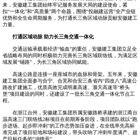
来，安徽建工集团始终牢记服务发展大局的建设使命，紧
扣“一体化”和“高质量”两个命题，围绕“投融建运营”全产业链
优势和全生命周期服务，为打通长三角区域动脉贡献安徽建工
力量。
打通区域动脉 助力长三角交通一体化
交通运输承载着经济“输血”的重任，安徽建工集团立足全
省战略布局的同时积极助力完善长三角区域联络线，为满足区
域发展“铺路”，为长三角区域协同赋能。
高速公路是连接一座座城市的血脉和骨架。五年来，安徽
建工集团全面参与合宁、合芜和合安三条省内“四改八”高速公
路改扩建施工，优质高效完成明巢高速、滁天高速等“桥头
堡”项目建设的同时，还建设了一批长三角交通一体化节点工
程。
在浙江台州，安徽建工集团所属安徽路桥承建的浙江甬台
温高速三门联络线2标项目在前期筹备阶段，项目团队就以“跑
步进场、起步即冲刺”的工作态势加压奋进，在全线率先高标
准完成了项目驻地和场站建设，带头吹响了冲刺年度满产、超
产目标任务的“冲锋号”。