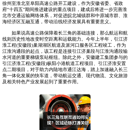
徐州至淮北至阜阳高速公路开工建设，作为安徽省委、省政
府“十四五”期间推进建设的重点项目，建成后将进一步完善淮
北市交通运输网络体系，对促进皖北城镇群和中原城市群、淮
海经济区互融互通，带动沿线经济发展具有重要意义。
如果说高速公路保障着长三角的基础连接，那么航运和航
线则历史性地改变时空距离和运载能力。今年上半年，引江济
淮工程(安徽段)巢湖湖区航道及派河口服务区工程竣工，作为
江淮沟通段的起点，该工程是连接引江济巢段与江淮沟通段输
水河道的重要梯级泵站枢纽。除此之外，安徽建工集团参与的
引江济淮工程(安徽段)枞阳小港航道工程项目、引江济淮安置
点二期项目，对于助力内陆地市通江达海，踏上加速融入长三
角一体化发展的快车道，带动航运交通、现代物流、文化旅游
及相关特色产业发展起到了重要作用。