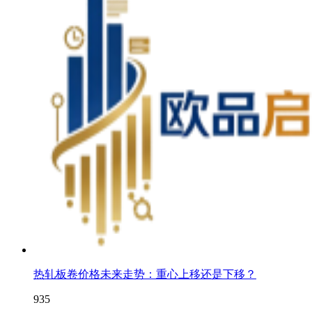
热轧板卷价格未来走势：重心上移还是下移？
935