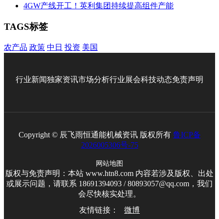
4GW产线开工！英利集团持续提高组件产能
TAGS标签
农产品
政策
中日
投资
美国
行业新闻
独家资讯
市场分析
行业展会
科技动态
免责声明
Copyright © 辰飞雨恒通能机械资讯 版权所有
鲁ICP备
2026005306号-75
网站地图
版权与免责声明：本站 www.htn8.com 内容若涉及版权、出处
或展示问题，请联系 18691394093 / 80893057@qq.com，我们
会尽快核实处理。
友情链接：
微博