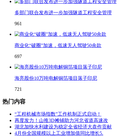
多部门联合发布进一步加强隧道工程安全管理
961
商业化“破圈”加速，低速无人驾驶50余款
697
海亮股份10万吨电解铜箔项目落子印尼
721
热门内容
“工程机械市场指数”工作机制正式启动！
再度发力！山推3D摊铺助力河北省道高速改
湖北加快水利建设为稳定全省经济大盘作贡献
4月份全国规模以上工业增加值同比增长5.