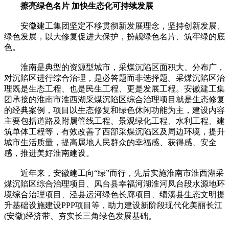
擦亮绿色名片 加快生态化可持续发展
安徽建工集团坚定不移贯彻新发展理念，坚持创新发展、
绿色发展，以大修复促进大保护，扮靓绿色名片、筑牢绿的底
色。
淮南是典型的资源型城市，采煤沉陷区面积大、分布广，
对沉陷区进行综合治理，是必答题而非选择题。采煤沉陷区治
理既是生态工程、也是民生工程、更是发展工程。安徽建工集
团承接的淮南市淮西湖采煤沉陷区综合治理项目就是生态修复
的经典案例，项目以生态修复和绿色休闲功能为主，建设内容
主要包括道路及附属管线工程、景观绿化工程、水利工程、建
筑单体工程等，有效改善了西部采煤沉陷区及周边环境，提升
城市生活质量，提高属地人民群众的幸福感、获得感、安全
感，推进美好淮南建设。
近年来，安徽建工向“绿”而行，先后实施淮南市淮西湖采
煤沉陷区综合治理项目、凤台县幸福河湖淮河凤台段水源地环
境综合治理项目、泾县运河绿色长廊项目、绩溪县生态文明提
升基础设施建设PPP项目等，助力建设新阶段现代化美丽长江
(安徽)经济带、夯实长三角绿色发展基础。