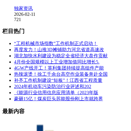
独家资讯
2026-02-11
721
栏目热门
“工程机械市场指数”工作机制正式启动！
再度发力！山推3D摊铺助力河北省道高速改
湖北加快水利建设为稳定全省经济大盘作贡献
4月份全国规模以上工业增加值同比增长5.
4GW产线开工！英利集团持续提高组件产能
热辣滚烫！徐工千余台高空作业装备奔赴全国
补齐工作机制建设“短板”！江西省工程质量
2024年机动车污染防治行业评述和202
《能源行业信用信息应用清单（2023年版
豪砸15亿！煤炭巨头苏能股份刚上市就跨界
最新内容