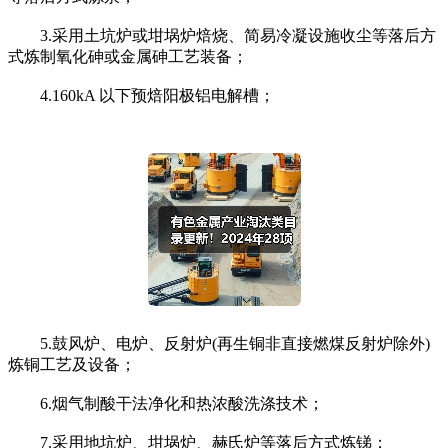
3.采用土坑炉或坩埚炉焙烧、简易冷凝设施收尘等落后方
式炼制氧化砷或金属砷工艺装备；
4.160kA 以下预焙阳极铝电解槽；
5.鼓风炉、电炉、反射炉(再生铜非直接燃煤反射炉除外)
炼铜工艺及设备；
6.烟气制酸干法净化和热浓酸洗涤技术；
7.采用地坑炉、坩埚炉、赫氏炉等落后方式炼锑；