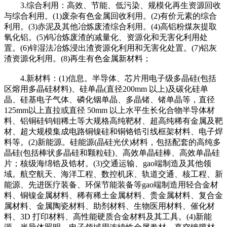
3.综合利用：高效、节能、低污染、规模化再生资源回收
与综合利用。(1)废杂有色金属回收利用。(2)有价元素的综合
利用。(3)赤泥及其他冶炼废渣综合利用。(4)高铝粉煤灰提取
氧化铝。(5)钨冶炼废渣的减量化、资源化和无害化利用处
置。(6)锌湿法冶炼浸出渣资源化利用和无害化处置。(7)铝灰
渣资源化利用。(8)再生有色金属新材料；
4.新材料：(1)信息。半导体、芯片用电子级多晶硅(包括
区熔用多晶硅材料)、硅单晶(直径200mm 以上)及碳化硅单
晶、硅基电子气体、磷化铟单晶、多晶锗、锗单晶等，直径
125mm以上直拉或直径 50mm 以上水平生长化合物半导体材
料、铝铜硅钨钼稀土等大规格高纯靶材、超高纯稀有金属及靶
材、超大规模集成电路铜镍硅和铜铬锆引线框架材料、电子焊
料等。(2)新能源。硅能源(晶硅光伏)材料，包括配套的高纯多
晶硅(包括棒状多晶硅和颗粒硅)、高效单晶硅棒、高效单晶硅
片；核级海绵锆及锆材。(3)交通运输、gao端制造及其他领
域。航空航天、海洋工程、数控机床、轨道交通、核工程、新
能源、先进医疗装备、环保节能装备等gao端制造用轻合金材
料、铜镍金属材料、稀有稀土金属材料、贵金属材料、复合金
属材料、金属陶瓷材料、助剂材料、生物医用材料、催化材
料、3D 打印材料、高性能硬质合金材料及其工具。(4)新能