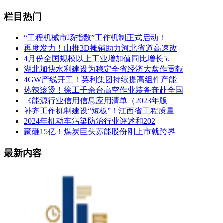
栏目热门
“工程机械市场指数”工作机制正式启动！
再度发力！山推3D摊铺助力河北省道高速改
4月份全国规模以上工业增加值同比增长5.
湖北加快水利建设为稳定全省经济大盘作贡献
4GW产线开工！英利集团持续提高组件产能
热辣滚烫！徐工千余台高空作业装备奔赴全国
《能源行业信用信息应用清单（2023年版
补齐工作机制建设“短板”！江西省工程质量
2024年机动车污染防治行业评述和202
豪砸15亿！煤炭巨头苏能股份刚上市就跨界
最新内容