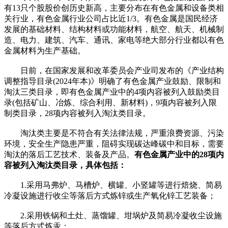
有13只个股股价创历史新高，主要分布在有色金属和设备类相
关行业，有色金属行业公司占比近1/3。有色金属是国民经济
发展的基础材料、结构材料或功能材料，航空、航天、机械制
造、电力、建筑、汽车、通讯、家电等绝大部分行业都以有色
金属材料为生产基础。
日前，在国家发展和改革委员会产业司发布的《产业结构
调整指导目录(2024年本)》明确了有色金属产业鼓励、限制和
淘汰三类目录，即有色金属产业中的4项内容被列入鼓励类目
录(包括矿山、冶炼、综合利用、新材料)，9项内容被列入限
制类目录，28项内容被列入淘汰类目录。
淘汰类主要是不符合有关法律法规，严重浪费资源、污染
环境，安全生产隐患严重，阻碍实现碳达峰碳中和目标，需要
淘汰的落后工艺技术、装备及产品。
有色金属产业中的28项内
容被列入淘汰类目录，具体包括：
1.采用马弗炉、马槽炉、横罐、小竖罐等进行焙烧、简易
冷凝设施进行收尘等落后方式炼锌或生产氧化锌工艺装备；
2.采用铁锅和土灶、蒸馏罐、坩埚炉及简易冷凝收尘设施
等落后方式炼汞；