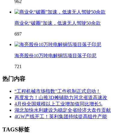
962
商业化“破圈”加速，低速无人驾驶50余款
697
海亮股份10万吨电解铜箔项目落子印尼
721
热门内容
“工程机械市场指数”工作机制正式启动！
再度发力！山推3D摊铺助力河北省道高速改
4月份全国规模以上工业增加值同比增长5.
湖北加快水利建设为稳定全省经济大盘作贡献
4GW产线开工！英利集团持续提高组件产能
TAGS标签