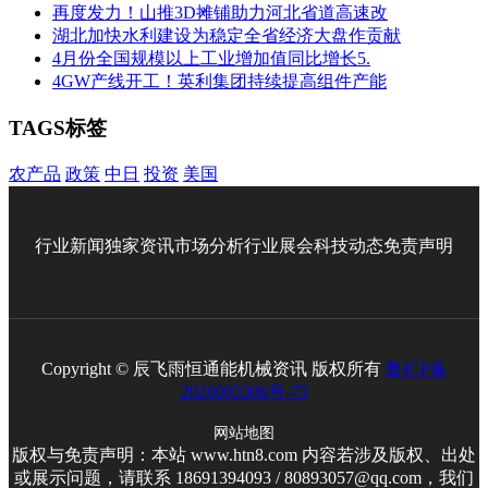
再度发力！山推3D摊铺助力河北省道高速改
湖北加快水利建设为稳定全省经济大盘作贡献
4月份全国规模以上工业增加值同比增长5.
4GW产线开工！英利集团持续提高组件产能
TAGS标签
农产品
政策
中日
投资
美国
行业新闻
独家资讯
市场分析
行业展会
科技动态
免责声明
Copyright © 辰飞雨恒通能机械资讯 版权所有
鲁ICP备
2026005306号-75
网站地图
版权与免责声明：本站 www.htn8.com 内容若涉及版权、出处
或展示问题，请联系 18691394093 / 80893057@qq.com，我们