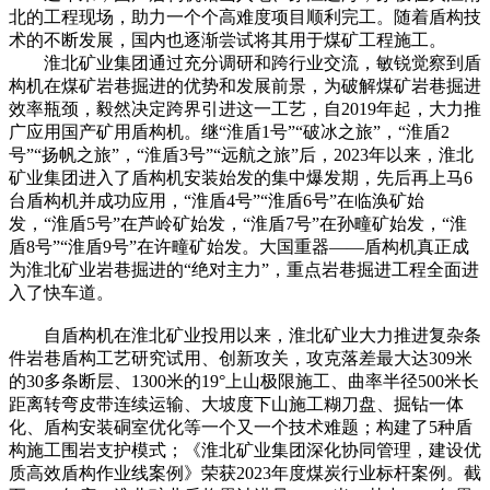
北的工程现场，助力一个个高难度项目顺利完工。随着盾构技
术的不断发展，国内也逐渐尝试将其用于煤矿工程施工。
淮北矿业集团通过充分调研和跨行业交流，敏锐觉察到盾
构机在煤矿岩巷掘进的优势和发展前景，为破解煤矿岩巷掘进
效率瓶颈，毅然决定跨界引进这一工艺，自2019年起，大力推
广应用国产矿用盾构机。继“淮盾1号”“破冰之旅”，“淮盾2
号”“扬帆之旅”，“淮盾3号”“远航之旅”后，2023年以来，淮北
矿业集团进入了盾构机安装始发的集中爆发期，先后再上马6
台盾构机并成功应用，“淮盾4号”“淮盾6号”在临涣矿始
发，“淮盾5号”在芦岭矿始发，“淮盾7号”在孙疃矿始发，“淮
盾8号”“淮盾9号”在许疃矿始发。大国重器——盾构机真正成
为淮北矿业岩巷掘进的“绝对主力”，重点岩巷掘进工程全面进
入了快车道。
自盾构机在淮北矿业投用以来，淮北矿业大力推进复杂条
件岩巷盾构工艺研究试用、创新攻关，攻克落差最大达309米
的30多条断层、1300米的19°上山极限施工、曲率半径500米长
距离转弯皮带连续运输、大坡度下山施工糊刀盘、掘钻一体
化、盾构安装硐室优化等一个又一个技术难题；构建了5种盾
构施工围岩支护模式；《淮北矿业集团深化协同管理，建设优
质高效盾构作业线案例》荣获2023年度煤炭行业标杆案例。截