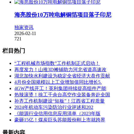
海亮股份10万吨电解铜箔项目落子印尼
独家资讯
2026-02-11
721
栏目热门
“工程机械市场指数”工作机制正式启动！
再度发力！山推3D摊铺助力河北省道高速改
湖北加快水利建设为稳定全省经济大盘作贡献
4月份全国规模以上工业增加值同比增长5.
4GW产线开工！英利集团持续提高组件产能
热辣滚烫！徐工千余台高空作业装备奔赴全国
补齐工作机制建设“短板”！江西省工程质量
2024年机动车污染防治行业评述和202
《能源行业信用信息应用清单（2023年版
豪砸15亿！煤炭巨头苏能股份刚上市就跨界
最新内容