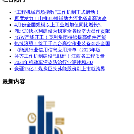
“工程机械市场指数”工作机制正式启动！
再度发力！山推3D摊铺助力河北省道高速改
4月份全国规模以上工业增加值同比增长5.
湖北加快水利建设为稳定全省经济大盘作贡献
4GW产线开工！英利集团持续提高组件产能
热辣滚烫！徐工千余台高空作业装备奔赴全国
《能源行业信用信息应用清单（2023年版
补齐工作机制建设“短板”！江西省工程质量
2024年机动车污染防治行业评述和202
豪砸15亿！煤炭巨头苏能股份刚上市就跨界
最新内容