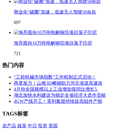
商业化“破圈”加速，低速无人驾驶50余款
697
海亮股份10万吨电解铜箔项目落子印尼
721
热门内容
“工程机械市场指数”工作机制正式启动！
再度发力！山推3D摊铺助力河北省道高速改
4月份全国规模以上工业增加值同比增长5.
湖北加快水利建设为稳定全省经济大盘作贡献
4GW产线开工！英利集团持续提高组件产能
TAGS标签
农产品
政策
中日
投资
美国