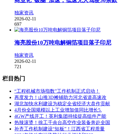
商业化“破圈”加速，低速无人驾驶50余款
独家资讯
2026-02-11
697
海亮股份10万吨电解铜箔项目落子印尼
独家资讯
2026-02-11
721
栏目热门
“工程机械市场指数”工作机制正式启动！
再度发力！山推3D摊铺助力河北省道高速改
湖北加快水利建设为稳定全省经济大盘作贡献
4月份全国规模以上工业增加值同比增长5.
4GW产线开工！英利集团持续提高组件产能
热辣滚烫！徐工千余台高空作业装备奔赴全国
补齐工作机制建设“短板”！江西省工程质量