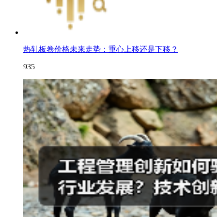
热轧板卷价格未来走势：重心上移还是下移？
935