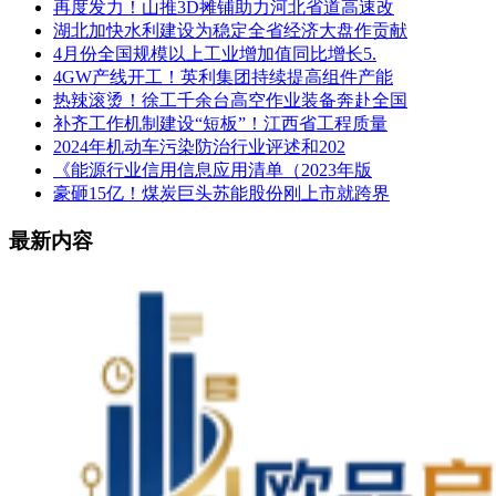
再度发力！山推3D摊铺助力河北省道高速改
湖北加快水利建设为稳定全省经济大盘作贡献
4月份全国规模以上工业增加值同比增长5.
4GW产线开工！英利集团持续提高组件产能
热辣滚烫！徐工千余台高空作业装备奔赴全国
补齐工作机制建设“短板”！江西省工程质量
2024年机动车污染防治行业评述和202
《能源行业信用信息应用清单（2023年版
豪砸15亿！煤炭巨头苏能股份刚上市就跨界
最新内容