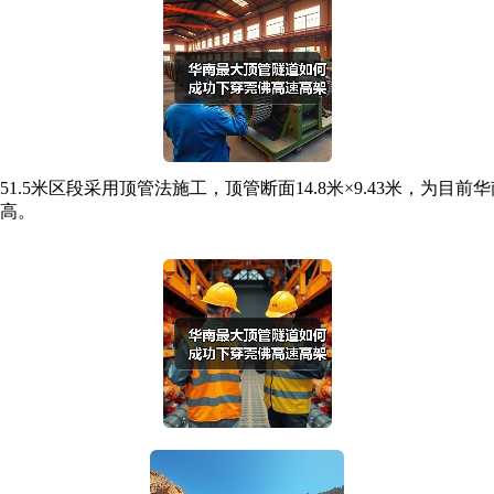
区段采用顶管法施工，顶管断面14.8米×9.43米，为目前华南
险高。