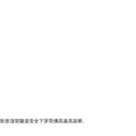
面矩形顶管隧道安全下穿莞佛高速高架桥。