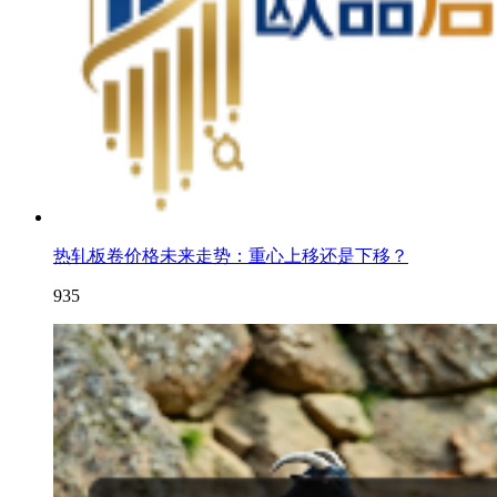
热轧板卷价格未来走势：重心上移还是下移？
935