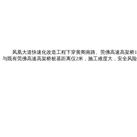
凤凰大道快速化改造工程下穿黄阁南路、莞佛高速高架桥151.5米
与既有莞佛高速高架桥桩基距离仅2米，施工难度大，安全风