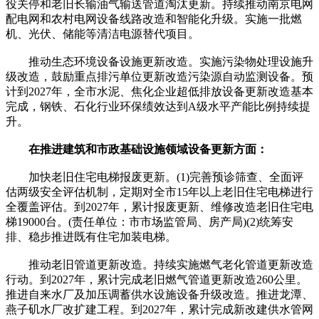
役关停和老旧长输油气输送管道淘汰更新。持续推动南京电网
配电网和农村电网设备线路改造和智能化升级。实施一批燃
机、光伏、储能等清洁电源替代项目。
推动生态环境设备设施更新改造。实施污染物处理设施升
级改造，鼓励重点排污单位更新改造污染源自动监测设备。预
计到2027年，全市水泥、焦化企业超低排放设备更新改造基本
完成，钢铁、石化行业环保绩效达到A级水平产能比例持续提
升。
在推进建筑和市政基础设施领域设备更新方面：
加快老旧住宅电梯报废更新。(1)完善预诊筛查、全面评
估两级安全评估机制，定期对全市15年以上老旧住宅电梯进行
全覆盖评估。到2027年，累计报废更新、维修改造老旧住宅电
梯19000台。(责任单位：市市场监管局、房产局)(2)统筹安
排、稳步推进既有住宅加装电梯。
推动老旧管道更新改造。持续实施燃气老化管道更新改造
行动。到2027年，累计完成老旧燃气管道更新改造260公里。
推进自来水厂及加压调蓄供水设施设备升级改造。推进龙潭、
燕子矶水厂改扩建工程。到2027年，累计完成新改建供水管网