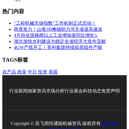
热门内容
“工程机械市场指数”工作机制正式启动！
再度发力！山推3D摊铺助力河北省道高速改
4月份全国规模以上工业增加值同比增长5.
湖北加快水利建设为稳定全省经济大盘作贡献
4GW产线开工！英利集团持续提高组件产能
TAGS标签
农产品
政策
中日
投资
美国
行业新闻
独家资讯
市场分析
行业展会
科技动态
免责声明
Copyright © 辰飞雨恒通能机械资讯 版权所有
鲁ICP备