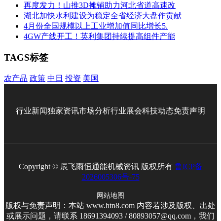
再度发力！山推3D摊铺助力河北省道高速改
湖北加快水利建设为稳定全省经济大盘作贡献
4月份全国规模以上工业增加值同比增长5.
4GW产线开工！英利集团持续提高组件产能
TAGS标签
农产品
政策
中日
投资
美国
行业新闻
独家资讯
市场分析
行业展会
科技动态
免责声明
Copyright © 辰飞雨恒通能机械资讯 版权所有
鲁ICP备
2026005306号-75
网站地图
版权与免责声明：本站 www.htn8.com 内容若涉及版权、出处
或展示问题，请联系 18691394093 / 80893057@qq.com，我们