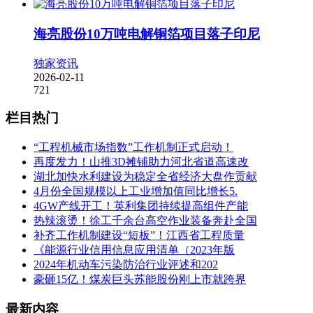
海亮股份10万吨电解铜箔项目落子印尼
独家资讯
2026-02-11
721
栏目热门
“工程机械市场指数”工作机制正式启动！
再度发力！山推3D摊铺助力河北省道高速改
湖北加快水利建设为稳定全省经济大盘作贡献
4月份全国规模以上工业增加值同比增长5.
4GW产线开工！英利集团持续提高组件产能
热辣滚烫！徐工千余台高空作业装备奔赴全国
补齐工作机制建设“短板”！江西省工程质量
《能源行业信用信息应用清单（2023年版
2024年机动车污染防治行业评述和202
豪砸15亿！煤炭巨头苏能股份刚上市就跨界
最新内容