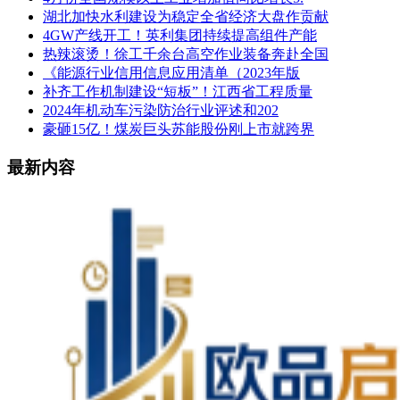
湖北加快水利建设为稳定全省经济大盘作贡献
4GW产线开工！英利集团持续提高组件产能
热辣滚烫！徐工千余台高空作业装备奔赴全国
《能源行业信用信息应用清单（2023年版
补齐工作机制建设“短板”！江西省工程质量
2024年机动车污染防治行业评述和202
豪砸15亿！煤炭巨头苏能股份刚上市就跨界
最新内容