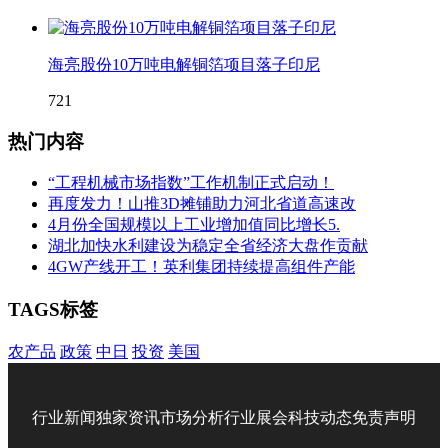
海亮股份10万吨电解铜箔项目落子印尼
721
热门内容
“工程机械市场指数”工作机制正式启动！
再度发力！山推3D摊铺助力河北省道高速改
4月份全国规模以上工业增加值同比增长5.
湖北加快水利建设为稳定全省经济大盘作贡献
4GW产线开工！英利集团持续提高组件产能
TAGS标签
农产品
政策
中日
投资
美国
行业新闻
独家资讯
市场分析
行业展会
科技动态
免责声明